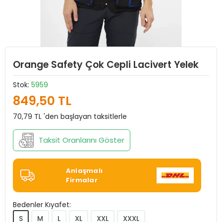
Orange Safety Çok Cepli Lacivert Yelek
Stok:
5959
849,50 TL
70,79 TL 'den başlayan taksitlerle
Taksit Oranlarını Göster
Anlaşmalı
Firmalar
Bedenler Kıyafet:
S
M
L
XL
XXL
XXXL