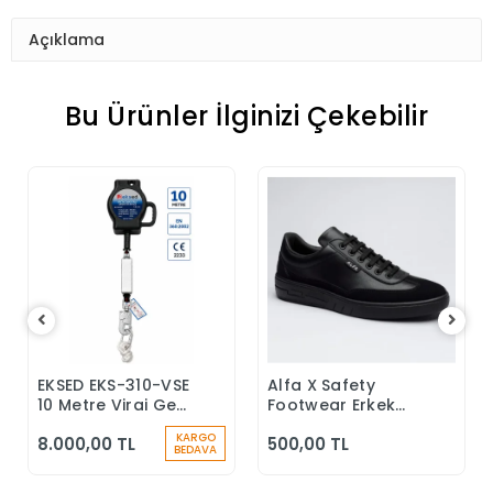
Açıklama
Bu Ürünler İlginizi Çekebilir
EKSED EKS-310-VSE
Alfa X Safety
Sepete Ekle
Sepete Ekle
10 Metre Viraj Geri
Footwear Erkek
Sarımlı Düşüş
Günlük Siyah
KARGO
8.000,00 TL
500,00 TL
Durdurucu
Klasik Ayakkabı
BEDAVA