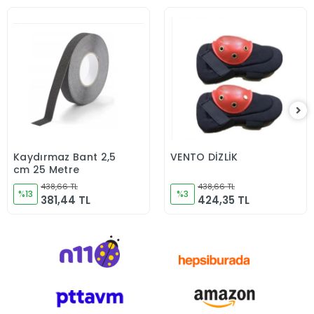
Kaydırmaz Bant 2,5
VENTO DİZLİK
Sepete Ekle
Sepete Ekle
cm 25 Metre
438,66 TL
438,66 TL
%13
%3
381,44 TL
424,35 TL