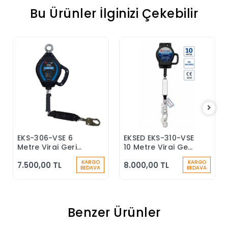
Bu Ürünler İlginizi Çekebilir
EKS-306-VSE 6
EKSED EKS-310-VSE
Sepete Ekle
Sepete Ekle
Metre Viraj Geri
10 Metre Viraj Geri
Sarımlı Düşüş
Sarımlı Düşüş
KARGO
KARGO
7.500,00 TL
8.000,00 TL
Durdurucu Keskin
Durdurucu
BEDAVA
BEDAVA
Kenar
Benzer Ürünler