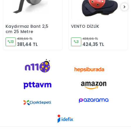
Kaydırmaz Bant 2,5
VENTO DİZLİK
Sepete Ekle
Sepete Ekle
cm 25 Metre
438,66 TL
438,66 TL
%13
%3
381,44 TL
424,35 TL