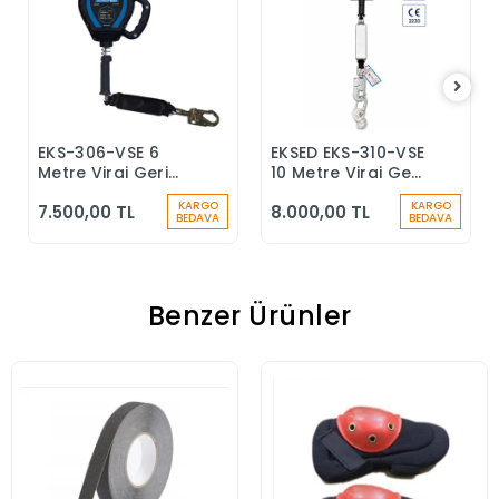
EKS-306-VSE 6
EKSED EKS-310-VSE
Sepete Ekle
Sepete Ekle
Metre Viraj Geri
10 Metre Viraj Geri
Sarımlı Düşüş
Sarımlı Düşüş
KARGO
KARGO
7.500,00 TL
8.000,00 TL
Durdurucu Keskin
Durdurucu
BEDAVA
BEDAVA
Kenar
Benzer Ürünler