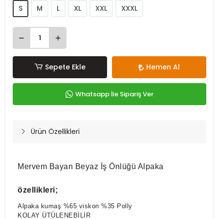
S
M
L
XL
XXL
XXXL
Sepete Ekle
Hemen Al
Whatsapp İle Sipariş Ver
Ürün Özellikleri
Mervem Bayan Beyaz İş Önlüğü Alpaka
özellikleri;
Alpaka kumaş %65 viskon %35 Polly
KOLAY ÜTÜLENEBİLİR