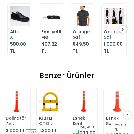
Alfa
Emniyetli
Orange
Orange
Sepete
Sepete
Sepete
Sepete
X
Maket
Safety
Safety
Ekle
Ekle
Ekle
Ekle
Safety
Bıçağı
Çok
FlexPro
500,00
407,22
849,50
1.000,00
Footwear
SRA
Cepli
Lacivert-
TL
TL
TL
TL
Erkek
300
Düz
Leon
Günlük
Gri
Bahçıvan
Siyah
Yelek
Tulumu
Klasik
Benzer Ürünler
Ayakkabı
Delinatör
KİLİTLİ
Esnek
Esnek
Sepete
Sepete
Sepete
Sepete
75
OTOPARK
Şerit
Şerit
Ekle
Ekle
Ekle
207,00
Ekle
241,50 TL
cm 10
DİREĞİ
Ayırıcı
Ayırıcı
TL
3.000,00
1.300,00
230,00
KARGO
%5
%18