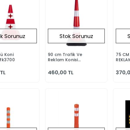
k Sorunuz
Stok Sorunuz
lü Koni
90 cm Trafik Ve
75 CM
Stokta Yok
Stokta Yok
mfk3700
Reklam Konisi
REKLA
(Kauçuk Tabanlı)
(KAUÇ
TL
460,00 TL
370,0