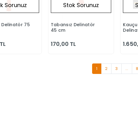
k Sorunuz
Stok Sorunuz
 Delinatör 75
Tabansız Delinatör
Kauçuk
Stokta Yok
Stokta Yok
45 cm
Delin
TL
170,00 TL
1.650
1
2
3
...