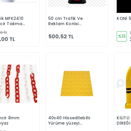
tik MFK2410
50 cm Trafik Ve
KONİ 
Sepete Ekle
Sepete Ekle
ncir Takma
Reklam Konisi
(Kauçuk Tabanlı)
0 TL
500,52 TL
%13
,00 TL
incir 8mm
40x40 Hissedilebilir
KİLİTL
Sepete Ekle
Sepete Ekle
eyaz
Yürüme yüzeyi
DİREĞİ
(Uyarıcı Tip)