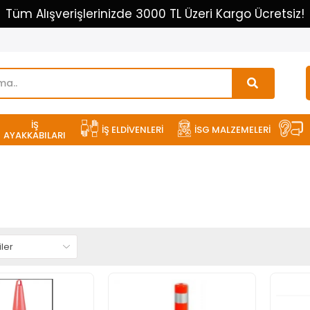
Tüm Alışverişlerinizde 3000 TL Üzeri Kargo Ücretsiz!
İŞ
İŞ ELDİVENLERİ
İSG MALZEMELERİ
AYAKKABILARI