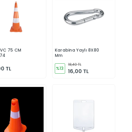
PVC 75 CM
Karabina Yaylı 8X80
Sepete Ekle
Sepete Ekle
74
Mm
18,40 TL
0 TL
%13
16,00 TL