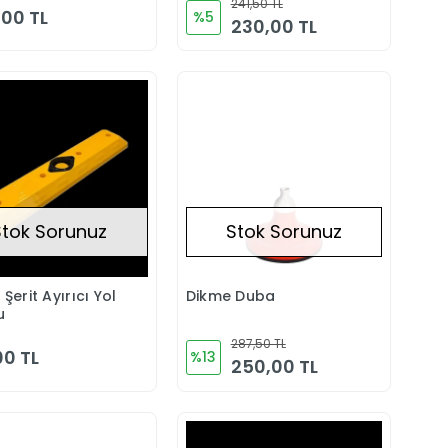
241,50 TL
,00 TL
%5
230,00 TL
Stok Sorunuz
Stok Sorunuz
 Şerit Ayırıcı Yol
Dikme Duba
Stokta Yok
Stokta Yok
u
287,50 TL
00 TL
%13
250,00 TL