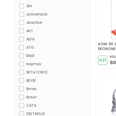
3M
activehand
airactive
AKY
ALFA
KONİ 90
ATG
EKONOMİ
BASE
632,
%21
50
baymax
BETA FORCE
BEYBİ
Bmes
Braun
CATA
DELTAPLUS