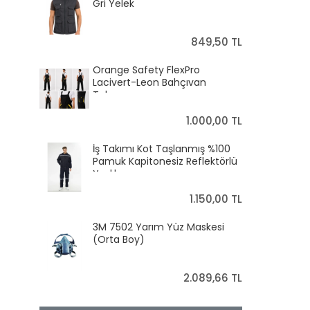
Gri Yelek
849,50 TL
Orange Safety FlexPro
Lacivert-Leon Bahçıvan
Tulumu
1.000,00 TL
İş Takımı Kot Taşlanmış %100
Pamuk Kapitonesiz Reflektörlü
Yazlık
1.150,00 TL
3M 7502 Yarım Yüz Maskesi
(Orta Boy)
2.089,66 TL