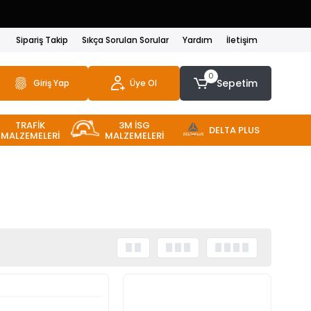
Sipariş Takip
Sıkça Sorulan Sorular
Yardım
İletişim
0
Sepetim
Giriş Yap
Üye Ol
TRAFİK
3M İSG
DELTA PLUS
MALZEMELERİ
MALZEMELERİ