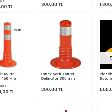
5 TL
300,00 TL
1.300
,00 TL
t Ayırıcı
Esnek Şerit Ayırıcı
Plastik
Sepete Ekle
Sepete Ekle
r 450 Mm
Delinatör 300 mm
Buton
00 TL
200,00 TL
650,
0,00 TL