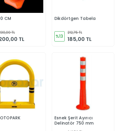
50 CM
Dikdörtgen Tabela
Sepete Ekle
Sepete Ekle
230,00 TL
212,75 TL
%13
200,00 TL
185,00 TL
İ OTOPARK
Esnek Şerit Ayırıcı
Sepete Ekle
Sepete Ekle
Delinatör 750 mm