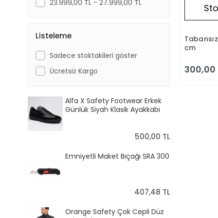
23.999,00 TL - 27.999,00 TL
Sto
Listeleme
Tabansız
cm
Sadece stoktakileri göster
300,00 
Ücretsiz Kargo
Alfa X Safety Footwear Erkek
Günlük Siyah Klasik Ayakkabı
500,00 TL
Emniyetli Maket Bıçağı SRA 300
407,48 TL
Orange Safety Çok Cepli Düz