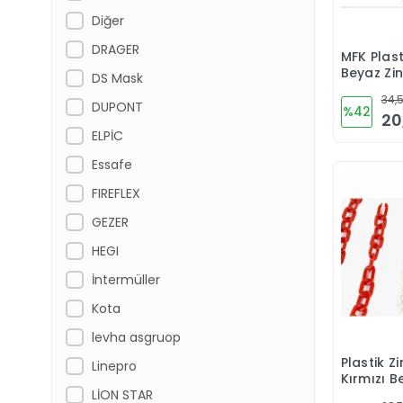
Diğer
DRAGER
MFK Plas
Beyaz Zi
DS Mask
Aparatı
34,5
DUPONT
%42
20
ELPİC
Essafe
FIREFLEX
GEZER
HEGI
İntermüller
Kota
levha asgruop
Plastik Z
Linepro
Kırmızı B
LİON STAR