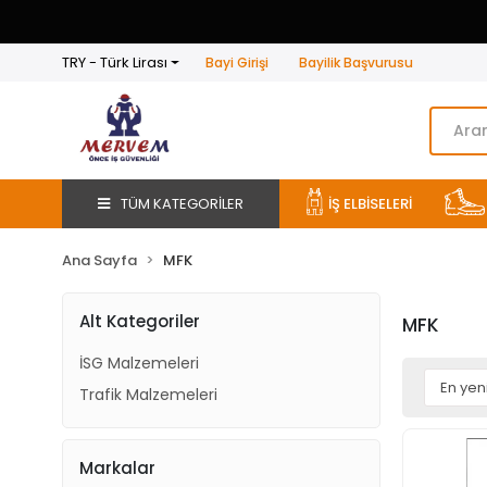
TRY - Türk Lirası
Bayi Girişi
Bayilik Başvurusu
TÜM KATEGORİLER
İŞ ELBİSELERİ
Ana Sayfa
MFK
Alt Kategoriler
MFK
İSG Malzemeleri
Trafik Malzemeleri
Markalar