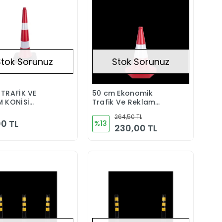
Stok Sorunuz
Stok Sorunuz
 TRAFİK VE
50 cm Ekonomik
Stokta Yok
Stokta Yok
M KONİSİ
Trafik Ve Reklam
UK TABANLI)
Konisi
264,50 TL
0 TL
%13
230,00 TL