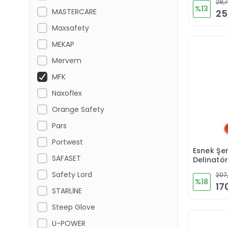
28,7
%13
MASTERCARE
25
Maxsafety
MEKAP
Mervem
MFK
Naxoflex
Orange Safety
Pars
Portwest
Esnek Şeri
SAFASET
Delinatö
Safety Lord
207,
%18
17
STARLİNE
Steep Glove
U-POWER