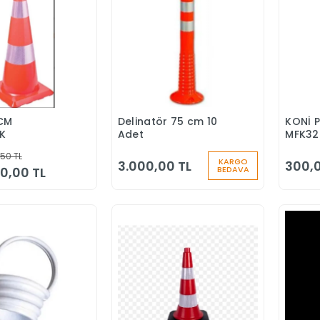
 CM
Delinatör 75 cm 10
KONİ 
Sepete Ekle
Sepete Ekle
K
Adet
MFK32
50 TL
KARGO
3.000,00 TL
300,0
0,00 TL
BEDAVA