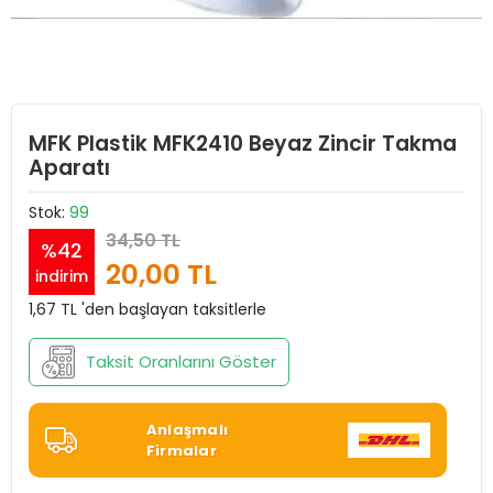
MFK Plastik MFK2410 Beyaz Zincir Takma
Aparatı
Stok:
99
34,50 TL
%42
20,00 TL
indirim
1,67 TL 'den başlayan taksitlerle
Taksit Oranlarını Göster
Anlaşmalı
Firmalar