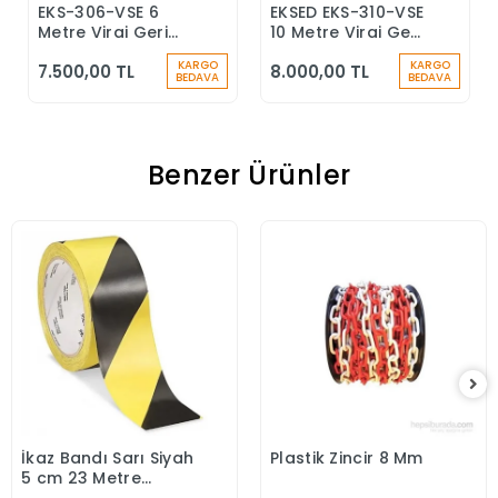
EKS-306-VSE 6
EKSED EKS-310-VSE
Sepete Ekle
Sepete Ekle
Metre Viraj Geri
10 Metre Viraj Geri
Sarımlı Düşüş
Sarımlı Düşüş
KARGO
KARGO
7.500,00 TL
8.000,00 TL
Durdurucu Keskin
Durdurucu
BEDAVA
BEDAVA
Kenar
Benzer Ürünler
İkaz Bandı Sarı Siyah
Plastik Zincir 8 Mm
Sepete Ekle
Sepete Ekle
5 cm 23 Metre