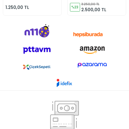
Gri
Reflektörlü Lacivert
3.250,00 TL
1.250,00 TL
%23
2.500,00 TL