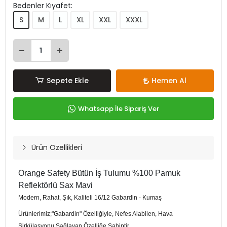
Bedenler Kıyafet:
S
M
L
XL
XXL
XXXL
Sepete Ekle
Hemen Al
Whatsapp İle Sipariş Ver
Ürün Özellikleri
Orange Safety Bütün İş Tulumu %100 Pamuk
Reflektörlü Sax Mavi
Modern, Rahat, Şık, Kaliteli 16/12 Gabardin - Kumaş
Ürünlerimiz;"Gabardin" Özelliğiyle, Nefes Alabilen, Hava
Sirkülasyonu Sağlayan Özelliğe Sahiptir.