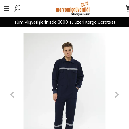
Tüm Alışverişlerinizde 3000 TL Üzeri Kargo Ücretsiz!