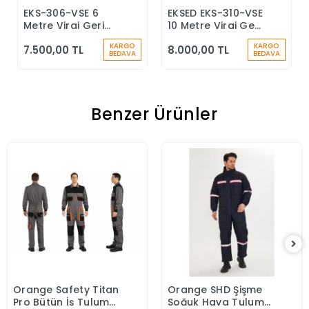
EKS-306-VSE 6
EKSED EKS-310-VSE
Sepete Ekle
Sepete Ekle
Metre Viraj Geri
10 Metre Viraj Geri
Sarımlı Düşüş
Sarımlı Düşüş
KARGO
KARGO
7.500,00 TL
8.000,00 TL
Durdurucu Keskin
Durdurucu
BEDAVA
BEDAVA
Kenar
Benzer Ürünler
Orange Safety Titan
Orange SHD Şişme
Sepete Ekle
Sepete Ekle
Pro Bütün İş Tulumu
Soğuk Hava Tulumu