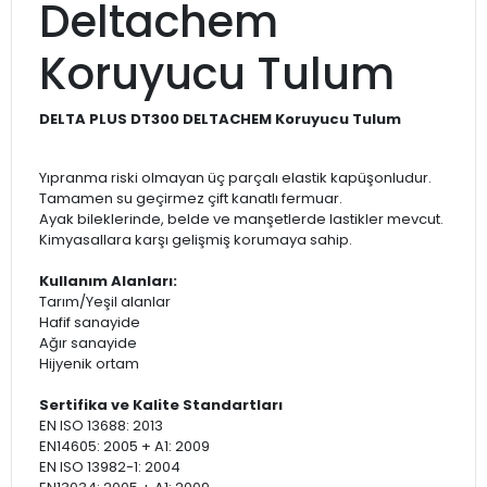
Deltachem
Koruyucu Tulum
DELTA PLUS DT300 DELTACHEM Koruyucu Tulum
Yıpranma riski olmayan üç parçalı elastik kapüşonludur.
Tamamen su geçirmez çift kanatlı fermuar.
Ayak bileklerinde, belde ve manşetlerde lastikler mevcut.
Kimyasallara karşı gelişmiş korumaya sahip.
Kullanım Alanları:
Tarım/Yeşil alanlar
Hafif sanayide
Ağır sanayide
Hijyenik ortam
Sertifika ve Kalite Standartları
EN ISO 13688: 2013
EN14605: 2005 + A1: 2009
EN ISO 13982-1: 2004