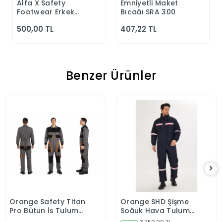
Alfa X Safety
Emniyetli Maket
Sepete Ekle
Sepete Ekle
Footwear Erkek
Bıçağı SRA 300
Günlük Siyah
500,00 TL
407,22 TL
Klasik Ayakkabı
Benzer Ürünler
Orange Safety Titan
Orange SHD Şişme
Sepete Ekle
Sepete Ekle
Pro Bütün İş Tulumu
Soğuk Hava Tulumu
Gri
Reflektörlü Lacivert