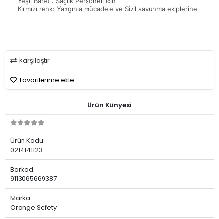
Yeşil Baret : Sağlık Personeli İçin
Kırmızı renk: Yangınla mücadele ve Sivil savunma ekiplerine
Karşılaştır
Favorilerime ekle
Ürün Künyesi
Ürün Kodu:
0214141123
Barkod:
9113065669387
Marka:
Orange Safety