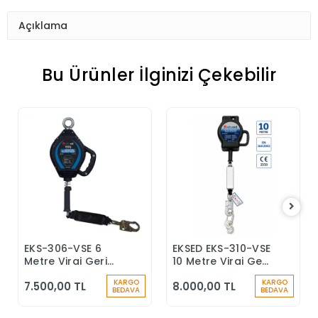
Açıklama
Bu Ürünler İlginizi Çekebilir
EKS-306-VSE 6
EKSED EKS-310-VSE
Sepete Ekle
Sepete Ekle
Metre Viraj Geri
10 Metre Viraj Geri
Sarımlı Düşüş
Sarımlı Düşüş
KARGO
KARGO
7.500,00 TL
8.000,00 TL
Durdurucu Keskin
Durdurucu
BEDAVA
BEDAVA
Kenar