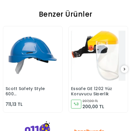
Benzer Ürünler
Scott Safety Style
Essafe GE 1202 Yüz
Sepete Ekle
Sepete Ekle
600
Koruyucu Siperlik
HC600V/HC615V/HC635V
207,00 TL
711,13 TL
-30 C CLASS 0 Mavi
%3
200,00 TL
Baret