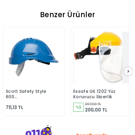
Benzer Ürünler
Scott Safety Style
Essafe GE 1202 Yüz
Sepete Ekle
Sepete Ekle
600
Koruyucu Siperlik
HC600V/HC615V/HC635V
207,00 TL
711,13 TL
-30 C CLASS 0 Mavi
%3
200,00 TL
Baret