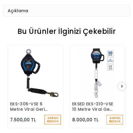
Açıklama
Bu Ürünler İlginizi Çekebilir
EKS-306-VSE 6
EKSED EKS-310-VSE
Sepete Ekle
Sepete Ekle
Metre Viraj Geri
10 Metre Viraj Geri
Sarımlı Düşüş
Sarımlı Düşüş
KARGO
KARGO
7.500,00 TL
8.000,00 TL
Durdurucu Keskin
Durdurucu
BEDAVA
BEDAVA
Kenar