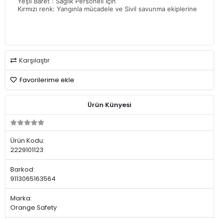
Yeşil Baret : Sağlık Personeli İçin
Kırmızı renk: Yangınla mücadele ve Sivil savunma ekiplerine
Karşılaştır
Favorilerime ekle
Ürün Künyesi
Ürün Kodu:
2229101123
Barkod:
9113065163564
Marka:
Orange Safety