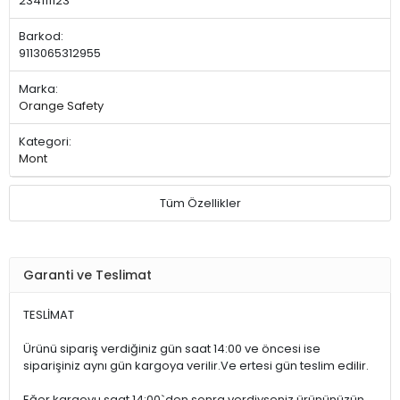
234111123
Barkod:
9113065312955
Marka:
Orange Safety
Kategori:
Mont
Tüm Özellikler
Garanti ve Teslimat
TESLİMAT
Ürünü sipariş verdiğiniz gün saat 14:00 ve öncesi ise
siparişiniz aynı gün kargoya verilir.Ve ertesi gün teslim edilir.
Eğer kargoyu saat 14:00`den sonra verdiyseniz ürününüzün