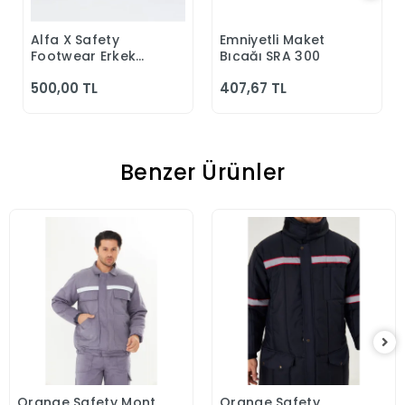
Alfa X Safety
Emniyetli Maket
Sepete Ekle
Sepete Ekle
Footwear Erkek
Bıçağı SRA 300
Günlük Siyah
500,00 TL
407,67 TL
Klasik Ayakkabı
Benzer Ürünler
Orange Safety Mont
Orange Safety