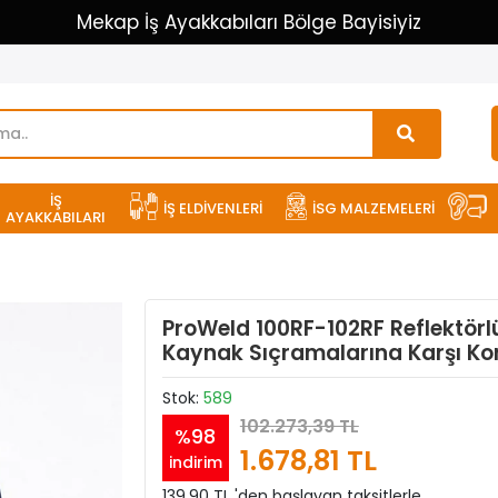
Mekap İş Ayakkabıları Bölge Bayisiyiz
İŞ
İŞ ELDİVENLERİ
İSG MALZEMELERİ
AYAKKABILARI
ProWeld 100RF-102RF Reflektörlü
Kaynak Sıçramalarına Karşı Ko
Stok:
589
102.273,39 TL
%98
1.678,81 TL
indirim
139,90 TL 'den başlayan taksitlerle