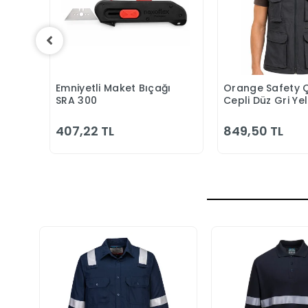
ar
Emniyetli Maket Bıçağı
Orange Safety 
Sepete Ekle
Sepete
SRA 300
Cepli Düz Gri Ye
407,22 TL
849,50 TL