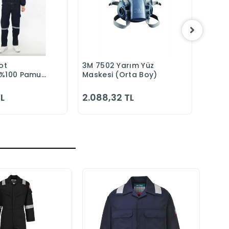
ot
3M 7502 Yarım Yüz
Portw
epete Ekle
Sepete Ekle
 %100 Pamuk
Maskesi (Orta Boy)
Hafif 
z Reflektörlü
Göml
Alma
TL
2.088,32 TL
2.68