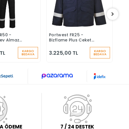
R50 -
Portwest FR25 -
Por
Sepete Ekle
Sepete Ekle
ev Almaz
Bizflame Plus Ceket
Biz
k Tulum 350g
Yanmaz Alev Almaz
Yan
KARGO
KARGO
 TL
3.225,00 TL
2.8
BEDAVA
BEDAVA
LA ÖDEME
7 / 24 DESTEK