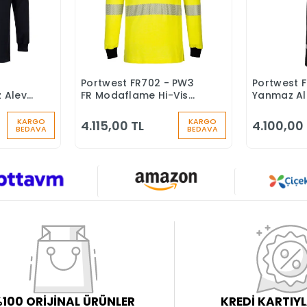
Portwest FR702 - PW3
Portwest F
Ekle
Sepete Ekle
z Alev
FR Modaflame Hi-Vis
Yanmaz Al
 Anti-
Polo Yaka Tişört
Anti-Stati
 Polo
Yanmaz Alev Almaz
KARGO
KARGO
4.115,00 TL
4.100,00
BEDAVA
BEDAVA
100 ORİJİNAL ÜRÜNLER
KREDİ KARTIY