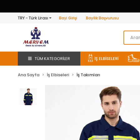
TRY - Türk Lirası
Bayi Girişi
Bayilik Başvurusu
TÜM KATEGORİLER
İŞ ELBİSELERİ
Ana Sayfa
İş Elbiseleri
İş Takımları