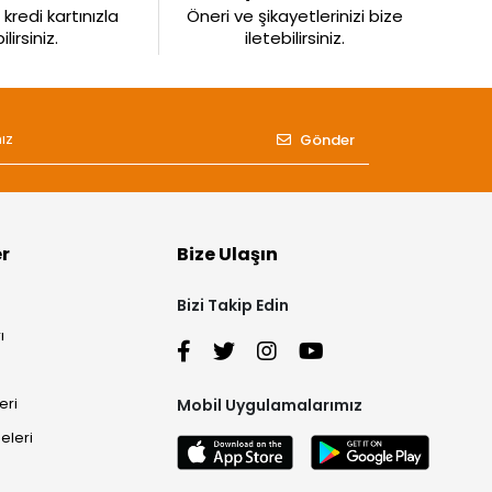
kredi kartınızla
Öneri ve şikayetlerinizi bize
irsiniz.
iletebilirsiniz.
Gönder
er
Bize Ulaşın
Bizi Takip Edin
ı
eri
Mobil Uygulamalarımız
eleri