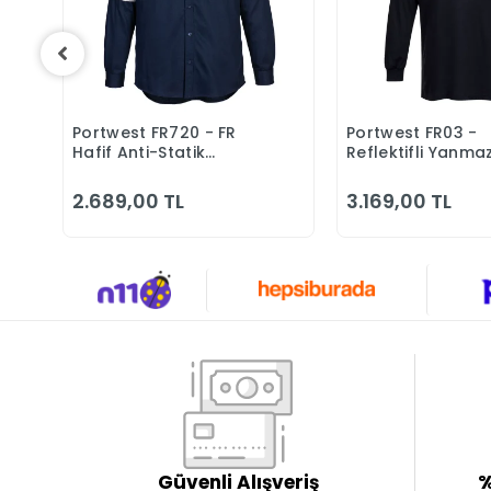
Portwest FR720 - FR
Portwest FR03 -
Sepete Ekle
Sepete 
Hafif Anti-Statik
Reflektifli Yanma
Gömlek Yanmaz Alev
Almaz Modaflame
Almaz
statik Uzun Kollu
2.689,00 TL
3.169,00 TL
Yaka Tişört
Güvenli Alışveriş
%