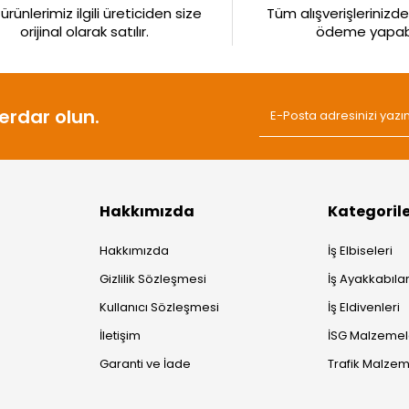
rünlerimiz ilgili üreticiden size
Tüm alışverişlerinizde 
orijinal olarak satılır.
ödeme yapabil
rdar olun.
Hakkımızda
Kategoril
Hakkımızda
İş Elbiseleri
Gizlilik Sözleşmesi
İş Ayakkabılar
Kullanıcı Sözleşmesi
İş Eldivenleri
İletişim
İSG Malzemel
Garanti ve İade
Trafik Malzem