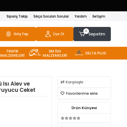
Sipariş Takip
Sıkça Sorulan Sorular
Yardım
İletişim
0
Sepetim
Giriş Yap
Üye Ol
TRAFİK
3M İSG
DELTA PLUS
MALZEMELERİ
MALZEMELERİ
Karşılaştır
 Isı Alev ve
ruyucu Ceket
Favorilerime ekle
Ürün Künyesi