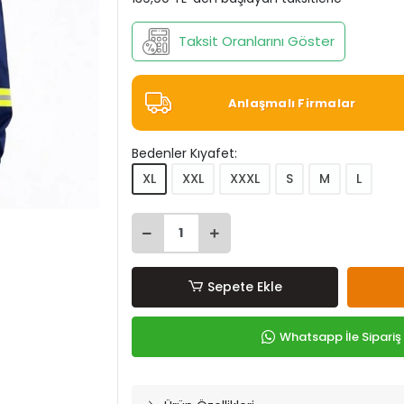
Taksit Oranlarını Göster
Anlaşmalı Firmalar
Bedenler Kıyafet:
XL
XXL
XXXL
S
M
L
Sepete Ekle
Whatsapp İle Sipariş