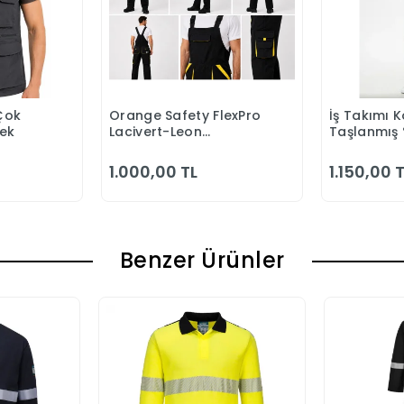
Çok
Orange Safety FlexPro
İş Takımı K
 Ekle
Sepete Ekle
S
lek
Lacivert-Leon
Taşlanmış
Bahçıvan Tulumu
Kapitonesi
Yazlık
1.000,00 TL
1.150,00 
Benzer Ürünler