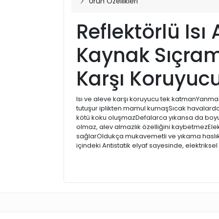
Ürün Özellikleri
Reflektörlü Isı 
Kaynak Sıçram
Karşı Koruyuc
Isı ve aleve karşı koruyucu tek katmanYanması
tutuşur iplikten mamul kumaşSıcak havalarda
kötü koku oluşmazDefalarca yıkansa da boyu
olmaz, alev almazlık özelliğini kaybetmezElek
sağlarOldukça mukavemetli ve yıkama haslı
içindeki Antistatik elyaf sayesinde, elektriksel