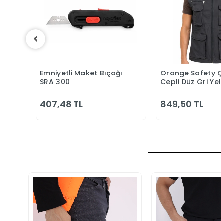
ar
Emniyetli Maket Bıçağı
Orange Safety 
Sepete Ekle
Sepete
SRA 300
Cepli Düz Gri Ye
407,48 TL
849,50 TL