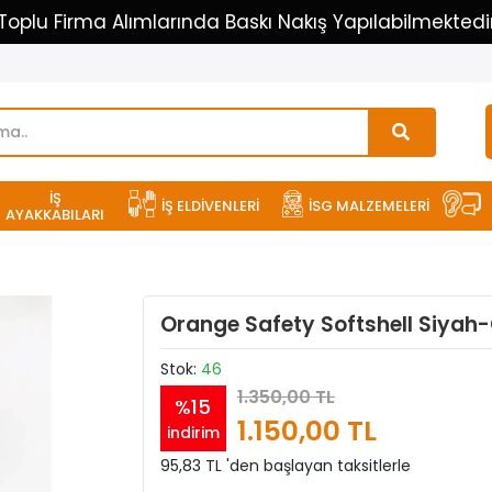
Toplu Firma Alımlarında Baskı Nakış Yapılabilmektedi
İŞ
İŞ ELDİVENLERİ
İSG MALZEMELERİ
AYAKKABILARI
Orange Safety Softshell Siyah-
Stok:
46
1.350,00 TL
%15
1.150,00 TL
indirim
95,83 TL 'den başlayan taksitlerle