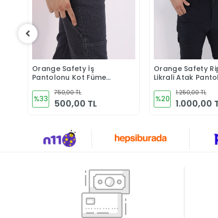
Orange Safety İş
Orange Safety Ri
Sepete Ekle
Sepete 
Pantolonu Kot Füme
Likrali Atak Pant
Kargo Cepli
Lacivert
750,00 TL
1.250,00 TL
%33
%20
500,00 TL
1.000,00 