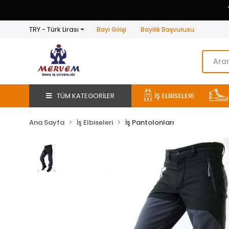
TRY - Türk Lirası
Bayi Girişi
Bayilik Başvurusu
TÜM KATEGORİLER
İŞ ELBİSELERİ
Ana Sayfa
İş Elbiseleri
İş Pantolonları