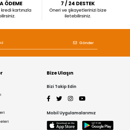
LA ÖDEME
7 / 24 DESTEK
kredi kartınızla
Öneri ve şikayetlerinizi bize
irsiniz.
iletebilirsiniz.
Gönder
er
Bize Ulaşın
Bizi Takip Edin
ı
eri
Mobil Uygulamalarımız
eleri