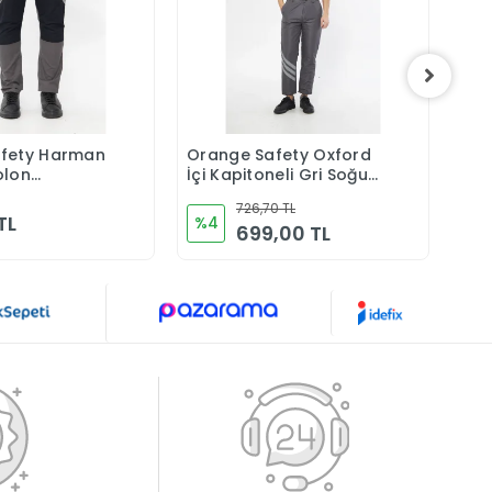
fety Harman
Orange Safety Oxford
Ora
Sepete Ekle
Sepete Ekle
olon
İçi Kapitoneli Gri Soğuk
Kır
ü Athens Gri
Hava Pantolonu
726,70 TL
nu
TL
%4
%1
699,00 TL