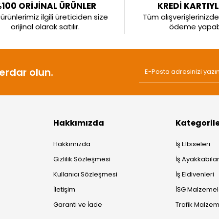
100 ORİJİNAL ÜRÜNLER
KREDİ KARTIY
rünlerimiz ilgili üreticiden size
Tüm alışverişlerinizde 
orijinal olarak satılır.
ödeme yapabil
rdar olun.
Hakkımızda
Kategoril
Hakkımızda
İş Elbiseleri
Gizlilik Sözleşmesi
İş Ayakkabılar
Kullanıcı Sözleşmesi
İş Eldivenleri
İletişim
İSG Malzemel
Garanti ve İade
Trafik Malzem