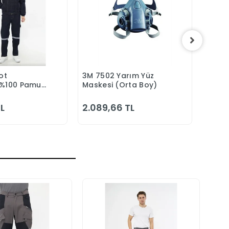
ot
3M 7502 Yarım Yüz
Portw
epete Ekle
Sepete Ekle
 %100 Pamuk
Maskesi (Orta Boy)
Hafif 
z Reflektörlü
Göml
Alma
TL
2.089,66 TL
2.68