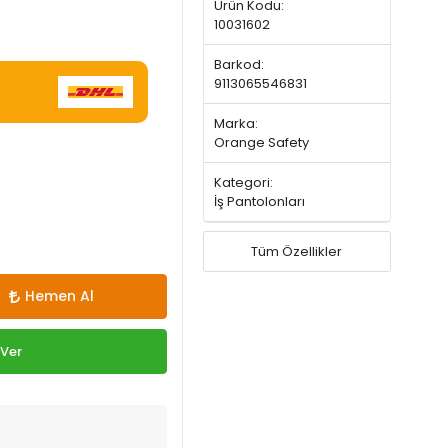
Ürün Kodu:
10031602
Barkod:
9113065546831
Marka:
Orange Safety
Kategori:
İş Pantolonları
Tüm Özellikler
Hemen Al
 Ver