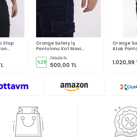
p Stop
Orange Safety İş
Orange Sa
Ekle
Sepete Ekle
olon
Pantolonu Kot Mavi
Atak Pant
Kargo Cepli
Reflektörl
700,00 TL
İş Pantolo
1.020,99 
%29
TL
500,00 TL