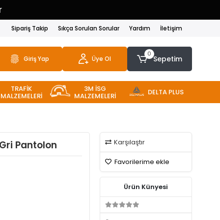
r
Sipariş Takip
Sıkça Sorulan Sorular
Yardım
İletişim
0
Sepetim
Giriş Yap
Üye Ol
TRAFİK
3M İSG
DELTA PLUS
MALZEMELERİ
MALZEMELERİ
Karşılaştır
Gri Pantolon
Favorilerime ekle
Ürün Künyesi