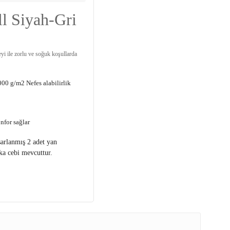
ll Siyah-Gri
eyi ile zorlu ve soğuk koşullarda
0 g/m2 Nefes alabilirlik
nfor sağlar
sarlanmış 2 adet yan
rka cebi mevcuttur.