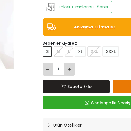
Taksit Oranlarını Göster
Anlaşmalı Firmalar
Bedenler Kıyafet:
M
L
XXL
S
XL
XXXL
Sepete Ekle
Whatsapp İle Sipariş
Ürün Özellikleri