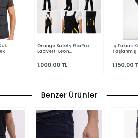
Çok
Orange Safety FlexPro
İş Takımı K
 Ekle
Sepete Ekle
S
lek
Lacivert-Leon
Taşlanmış
Bahçıvan Tulumu
Kapitonesi
Yazlık
1.000,00 TL
1.150,00 
Benzer Ürünler