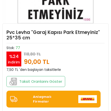
Pvc Levha "Garaj Kapısı Park Etmeyiniz"
25*35 cm
Stok:
77
118,80 TL
%24
90,00 TL
indirim
7,50 TL 'den başlayan taksitlerle
Taksit Oranlarını Göster
Anlaşmalı
Firmalar