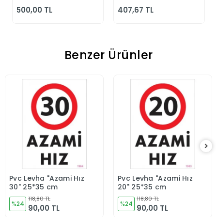
Günlük Siyah
500,00 TL
407,67 TL
Klasik Ayakkabı
Benzer Ürünler
Pvc Levha "Azami Hız
Pvc Levha "Azami Hız
Sepete Ekle
Sepete Ekle
30" 25*35 cm
20" 25*35 cm
118,80 TL
118,80 TL
%24
%24
90,00 TL
90,00 TL