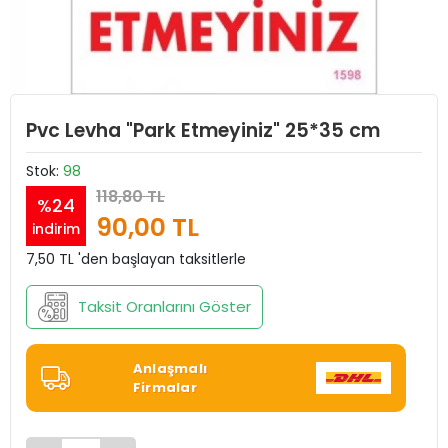
Pvc Levha "Park Etmeyiniz" 25*35 cm
Stok:
98
118,80 TL
%24
90,00 TL
indirim
7,50 TL 'den başlayan taksitlerle
Taksit Oranlarını Göster
Anlaşmalı
Firmalar