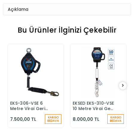
Açıklama
Bu Ürünler İlginizi Çekebilir
EKS-306-VSE 6
EKSED EKS-310-VSE
Sepete Ekle
Sepete Ekle
Metre Viraj Geri
10 Metre Viraj Geri
Sarımlı Düşüş
Sarımlı Düşüş
KARGO
KARGO
7.500,00 TL
8.000,00 TL
Durdurucu Keskin
Durdurucu
BEDAVA
BEDAVA
Kenar