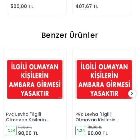
Günlük Siyah
500,00 TL
407,67 TL
Klasik Ayakkabı
Benzer Ürünler
Pvc Levha "İlgili
Pvc Levha "İlgili
Sepete Ekle
Sepete Ekle
Olmayan Kişilerin
Olmayan Kişilerin
Ambara Girmesi
Ambara Girmesi
118,80 TL
118,80 TL
Yasaktır" 25*35 cm
%24
Yasaktır" 25*35 cm
%24
90,00 TL
90,00 TL