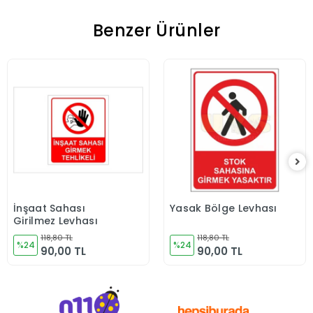
Benzer Ürünler
İnşaat Sahası
Yasak Bölge Levhası
Sepete Ekle
Sepete Ekle
Girilmez Levhası
118,80 TL
118,80 TL
%24
%24
90,00 TL
90,00 TL