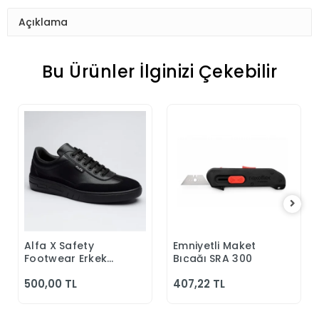
Açıklama
Bu Ürünler İlginizi Çekebilir
Alfa X Safety
Emniyetli Maket
Sepete Ekle
Sepete Ekle
Footwear Erkek
Bıçağı SRA 300
Günlük Siyah
500,00 TL
407,22 TL
Klasik Ayakkabı