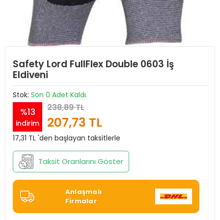
Safety Lord FullFlex Double 0603 İş
Eldiveni
Stok:
Son 0 Adet Kaldı.
238,89 TL
%13
207,73 TL
indirim
17,31 TL 'den başlayan taksitlerle
Taksit Oranlarını Göster
Anlaşmalı
Firmalar