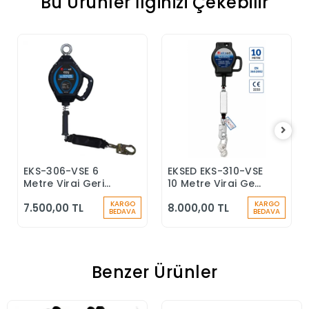
Bu Ürünler İlginizi Çekebilir
EKS-306-VSE 6
EKSED EKS-310-VSE
Sepete Ekle
Sepete Ekle
Metre Viraj Geri
10 Metre Viraj Geri
Sarımlı Düşüş
Sarımlı Düşüş
KARGO
KARGO
7.500,00 TL
8.000,00 TL
Durdurucu Keskin
Durdurucu
BEDAVA
BEDAVA
Kenar
Benzer Ürünler