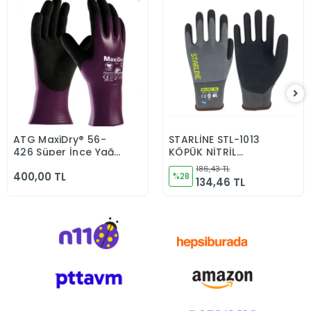
ATG MaxiDry® 56-
STARLİNE STL-1013
Sepete Ekle
Sepete Ekle
426 Süper İnce Yağ
KÖPÜK NİTRİL
ve Sıvı Geçirmez
ELDİVEN
186,43 TL
400,00 TL
Kimyasal Dayanımlı
%28
134,46 TL
İş Eldiveni