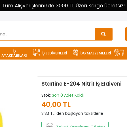
Tüm Alışverişlerinizde 3000 TL Üzeri Kargo Ücretsiz!
İŞ
İŞ ELDİVENLERİ
İSG MALZEMELERİ
AYAKKABILARI
Starline E-204 Nitril İş Eldiveni
Stok:
Son 0 Adet Kaldı.
40,00 TL
3,33 TL 'den başlayan taksitlerle
Taksit Oranlarını Göster