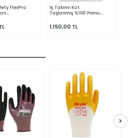
ety FlexPro
İş Takımı Kot
3M 75
epete Ekle
Sepete Ekle
eon
Taşlanmış %100 Pamuk
Maske
Tulumu
Kapitonesiz Reflektörlü
Yazlık
TL
1.150,00 TL
2.08