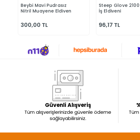
Beybi Mavi Pudrasız
Steep Glove 2100 N
Sepete Ekle
Sepete 
Nitril Muayene Eldiven
İş Eldiveni
300,00 TL
96,17 TL
Güvenli Alışveriş
%
Tüm alışverişlerinizde güvenle ödeme
Tüm ü
sağlayabilirsiniz.