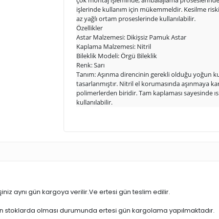
çok montaj işleminde, ambalajlama proseslerinde
işlerinde kullanım için mükemmeldir. Kesilme ris
az yağlı ortam proseslerinde kullanılabilir.
Özellikler
Astar Malzemesi: Dikişsiz Pamuk Astar
Kaplama Malzemesi: Nitril
Bileklik Modeli: Örgü Bileklik
Renk: Sarı
Tanım: Aşınma direncinin gerekli olduğu yoğun kul
tasarlanmıştır. Nitril el korumasında aşınmaya kar
polimerlerden biridir. Tam kaplaması sayesinde ıs
kullanılabilir.
iniz aynı gün kargoya verilir.Ve ertesi gün teslim edilir.
ün stoklarda olması durumunda ertesi gün kargolama yapılmaktadır.