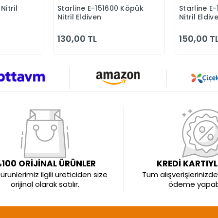
itril
Starline E-151600 Köpük
Starline E
Ekle
Sepete Ekle
Nitril Eldiven
Nitril Eldiv
130,00 TL
150,00 T
100 ORİJİNAL ÜRÜNLER
KREDİ KARTIY
rünlerimiz ilgili üreticiden size
Tüm alışverişlerinizde 
orijinal olarak satılır.
ödeme yapabil