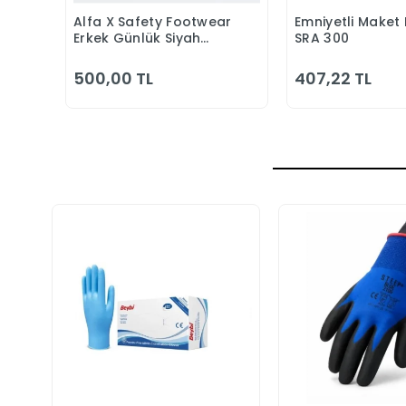
Alfa X Safety Footwear
Emniyetli Maket 
Sepete Ekle
Sepete
Erkek Günlük Siyah
SRA 300
Klasik Ayakkabı
500,00 TL
407,22 TL