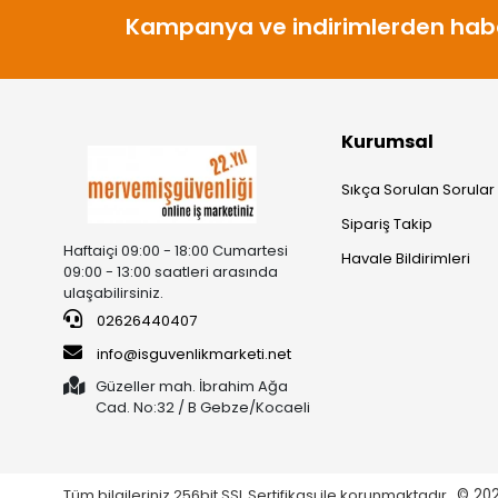
Kampanya ve indirimlerden habe
Kurumsal
Sıkça Sorulan Sorular
Sipariş Takip
Haftaiçi 09:00 - 18:00 Cumartesi
Havale Bildirimleri
09:00 - 13:00 saatleri arasında
ulaşabilirsiniz.
02626440407
info@isguvenlikmarketi.net
Güzeller mah. İbrahim Ağa
Cad. No:32 / B Gebze/Kocaeli
Tüm bilgileriniz 256bit SSL Sertifikası ile korunmaktadır.
© 20