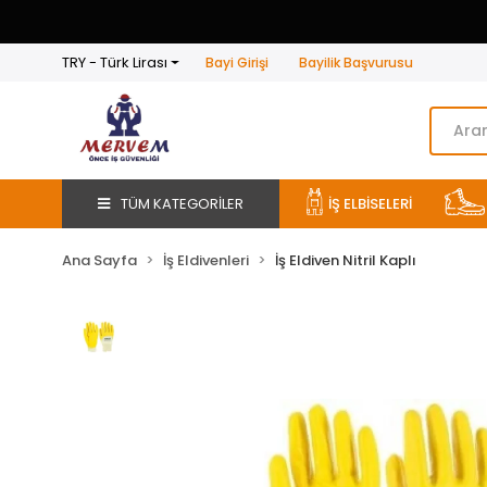
TRY - Türk Lirası
Bayi Girişi
Bayilik Başvurusu
TÜM KATEGORİLER
İŞ ELBİSELERİ
Ana Sayfa
İş Eldivenleri
İş Eldiven Nitril Kaplı