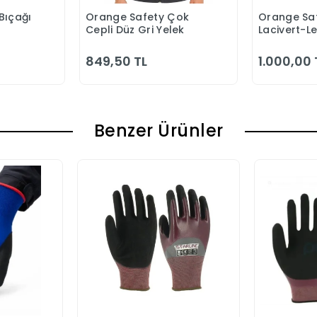
Bıçağı
Orange Safety Çok
Orange Saf
 Ekle
Sepete Ekle
S
Cepli Düz Gri Yelek
Lacivert-L
Bahçıvan 
849,50 TL
1.000,00 
Benzer Ürünler