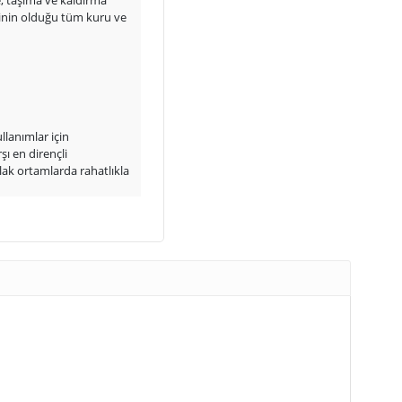
, taşıma ve kaldırma
kinin olduğu tüm kuru ve
lanımlar için
şı en dirençli
lak ortamlarda rahatlıkla