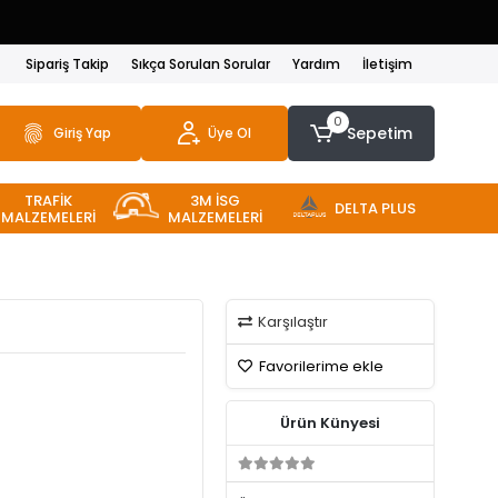
Sipariş Takip
Sıkça Sorulan Sorular
Yardım
İletişim
0
Sepetim
Giriş Yap
Üye Ol
TRAFİK
3M İSG
DELTA PLUS
MALZEMELERİ
MALZEMELERİ
Karşılaştır
Favorilerime ekle
Ürün Künyesi