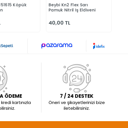
-151615 Köpük
Beybi Kn2 Flex Sarı
Bey
Sepete Ekle
Sepete Ekle
en
Pamuk Nitril Iş Eldiveni
Pol
Eld
L
40,00 TL
38
LA ÖDEME
7 / 24 DESTEK
kredi kartınızla
Öneri ve şikayetlerinizi bize
irsiniz.
iletebilirsiniz.