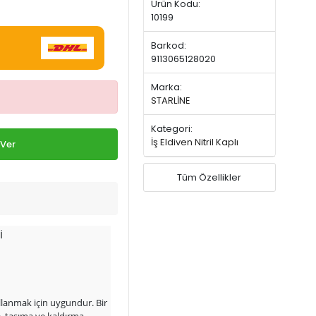
Ürün Kodu:
10199
Barkod:
9113065128020
Marka:
STARLİNE
Kategori:
İş Eldiven Nitril Kaplı
 Ver
Tüm Özellikler
i
lanmak için uygundur. Bir