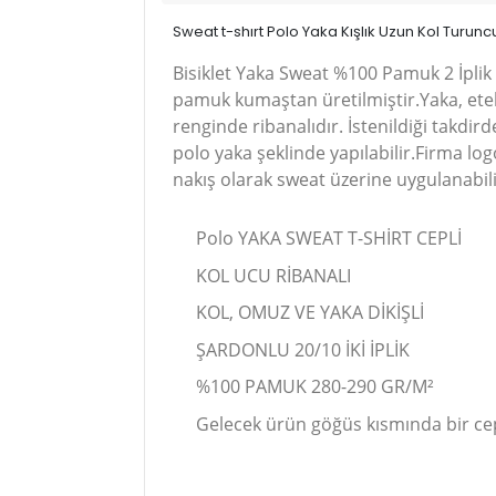
Sweat t-shırt Polo Yaka Kışlık Uzun Kol Turunc
Bisiklet Yaka Sweat %100 Pamuk 2 İplik 
pamuk kumaştan üretilmiştir.Yaka, etek
renginde ribanalıdır. İstenildiği takdird
polo yaka şeklinde yapılabilir.Firma lo
nakış olarak sweat üzerine uygulanabili
Polo YAKA SWEAT T-SHİRT CEPLİ
KOL UCU RİBANALI
KOL, OMUZ VE YAKA DİKİŞLİ
ŞARDONLU 20/10 İKİ İPLİK
%100 PAMUK 280-290 GR/M²
Gelecek ürün göğüs kısmında bir cep