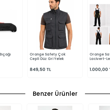
Bıçağı
Orange Safety Çok
Orange Saf
 Ekle
Sepete Ekle
S
Cepli Düz Gri Yelek
Lacivert-L
Bahçıvan 
849,50 TL
1.000,00 
Benzer Ürünler