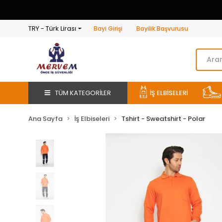
TRY - Türk Lirası
Bayi Girişi
Bayilik Başvurusu
TÜM KATEGORİLER
İŞ ELBİSELERİ
Ana Sayfa
İş Elbiseleri
Tshirt - Sweatshirt - Polar