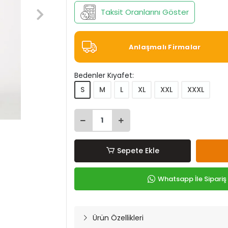
Taksit Oranlarını Göster
Anlaşmalı Firmalar
Bedenler Kıyafet:
S
M
L
XL
XXL
XXXL
Sepete Ekle
Whatsapp İle Sipariş
Ürün Özellikleri