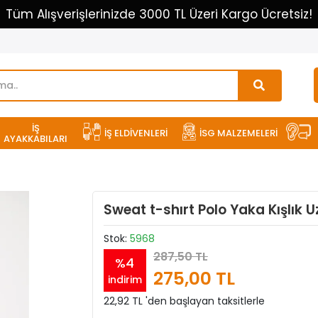
Tüm Alışverişlerinizde 3000 TL Üzeri Kargo Ücretsiz!
İŞ
İŞ ELDİVENLERİ
İSG MALZEMELERİ
AYAKKABILARI
Sweat t-shırt Polo Yaka Kışlık 
Stok:
5968
287,50 TL
%4
275,00 TL
indirim
22,92 TL 'den başlayan taksitlerle