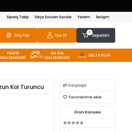
Sipariş Takip
Sıkça Sorulan Sorular
Yardım
İletişim
0
Sepetim
Giriş Yap
Üye Ol
TRAFİK
3M İSG
DELTA PLUS
MALZEMELERİ
MALZEMELERİ
Karşılaştır
Uzun Kol Turuncu
Favorilerime ekle
Ürün Künyesi