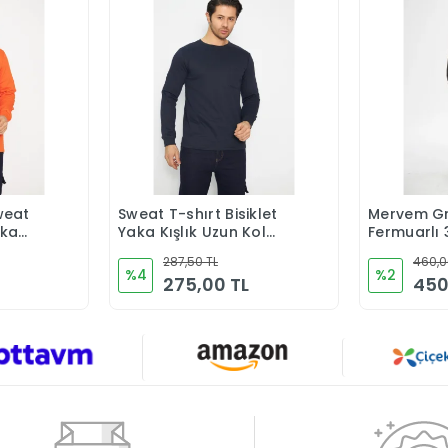
weat
Sweat T-shırt Bisiklet
Mervem Gr
Ekle
Sepete Ekle
aka
Yaka Kışlık Uzun Kol
Fermuarlı 
uruncu
Lacivert
287,50 TL
460,0
%4
%2
275,00 TL
450