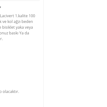
u
Lacivert 1.kalite 100
 ve kol ağzı beden
e bisiklet yaka veya
gonuz baskı Ya da
r.
 olacaktır.