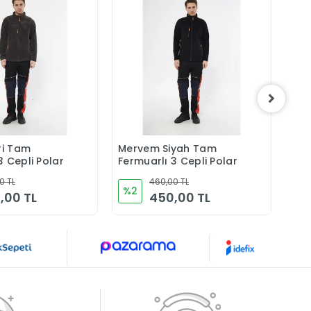
i Tam
Mervem Siyah Tam
Mer
Sepete Ekle
Sepete Ekle
3 Cepli Polar
Fermuarlı 3 Cepli Polar
Pol
0 TL
460,00 TL
%2
%5
,00 TL
450,00 TL