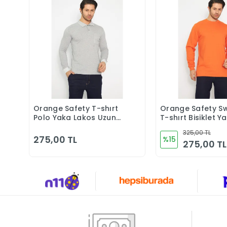
Orange Safety T-shırt
Orange Safety S
Sepete Ekle
Sepete 
Polo Yaka Lakos Uzun
T-shırt Bisiklet Y
Kol Gri
Kışlık Uzun Kol T
325,00 TL
275,00 TL
%15
275,00 TL