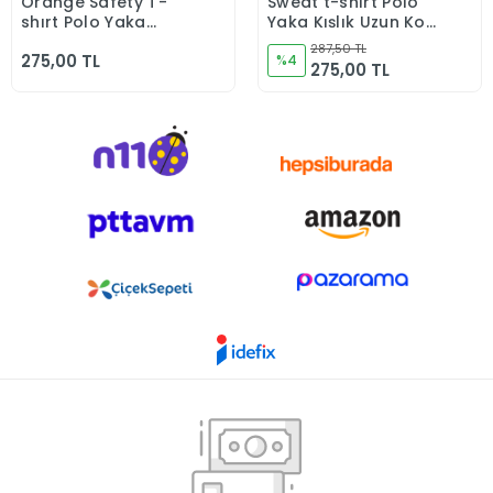
Orange Safety T-
Sweat t-shırt Polo
Sepete Ekle
Sepete Ekle
shırt Polo Yaka
Yaka Kışlık Uzun Kol
Lakos Uzun Kol Gri
Turuncu
287,50 TL
275,00 TL
%4
275,00 TL