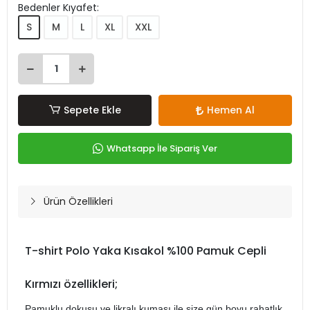
Bedenler Kıyafet:
S
M
L
XL
XXL
Sepete Ekle
Hemen Al
Whatsapp İle Sipariş Ver
Ürün Özellikleri
T-shirt Polo Yaka Kısakol %100 Pamuk Cepli
Kırmızı özellikleri;
Pamuklu dokusu ve likralı kumaşı ile size gün boyu rahatlık