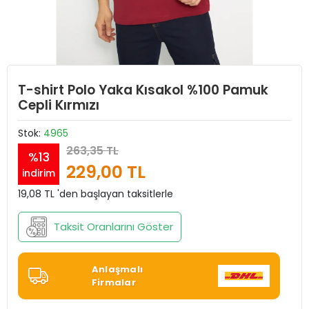
T-shirt Polo Yaka Kısakol %100 Pamuk
Cepli Kırmızı
Stok:
4965
263,35 TL
%13
229,00 TL
indirim
19,08 TL 'den başlayan taksitlerle
Taksit Oranlarını Göster
Anlaşmalı
Firmalar