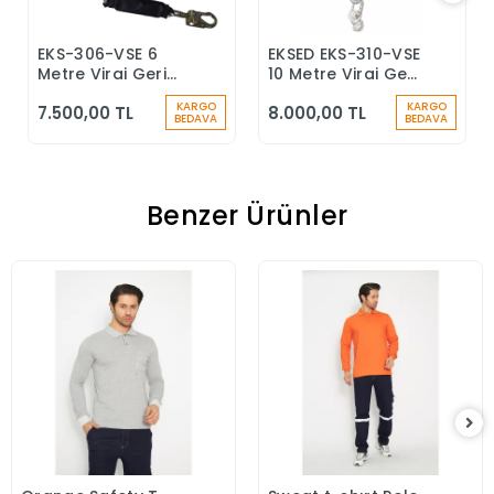
EKS-306-VSE 6
EKSED EKS-310-VSE
Sepete Ekle
Sepete Ekle
Metre Viraj Geri
10 Metre Viraj Geri
Sarımlı Düşüş
Sarımlı Düşüş
KARGO
KARGO
7.500,00 TL
8.000,00 TL
Durdurucu Keskin
Durdurucu
BEDAVA
BEDAVA
Kenar
Benzer Ürünler