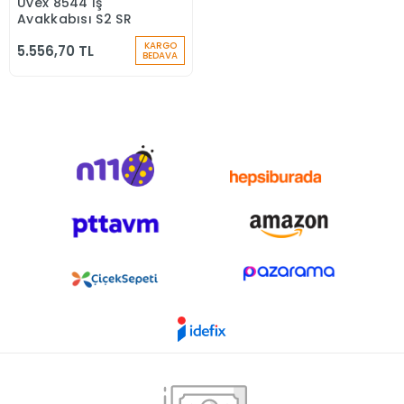
Uvex 8544 İş
Stokta Yok
Ayakkabısı S2 SR
KARGO
5.556,70 TL
BEDAVA