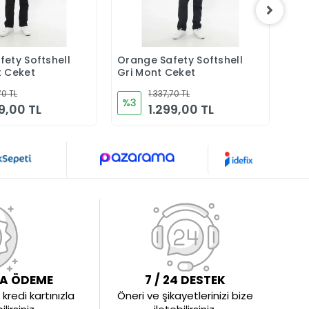
ety Softshell
Orange Safety Softshell
Mer
Sepete Ekle
Sepete Ekle
t Ceket
Gri Mont Ceket
Hav
Su V
70 TL
1.337,70 TL
Pol
%3
%1
9,00 TL
1.299,00 TL
LA ÖDEME
7 / 24 DESTEK
kredi kartınızla
Öneri ve şikayetlerinizi bize