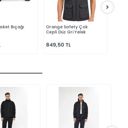
Maket Bıçağı
Orange Safety Çok
Orang
epete Ekle
Sepete Ekle
Cepli Düz Gri Yelek
Laciv
Bahç
L
849,50 TL
1.00