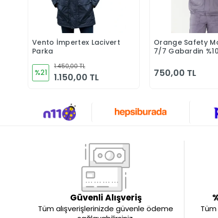
Vento İmpertex Lacivert
Orange Safety M
Sepete Ekle
Sepete 
Parka
7/7 Gabardin %1
Pamuk Reflektörl
1.450,00 TL
Kapitoneli Kışlık G
750,00 TL
%21
1.150,00 TL
Güvenli Alışveriş
%
Tüm alışverişlerinizde güvenle ödeme
Tüm ü