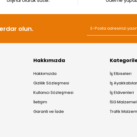
orijinal olarak satılır.
ödeme yapabil
rdar olun.
Hakkımızda
Kategoril
Hakkımızda
İş Elbiseleri
Gizlilik Sözleşmesi
İş Ayakkabılar
Kullanıcı Sözleşmesi
İş Eldivenleri
İletişim
İSG Malzemel
Garanti ve İade
Trafik Malzem