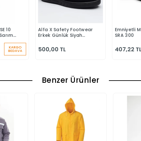
SE 10
Alfa X Safety Footwear
Emniyetli 
 Ekle
Sepete Ekle
S
Sarımlı
Erkek Günlük Siyah
SRA 300
u
Klasik Ayakkabı
KARGO
500,00 TL
407,22 T
BEDAVA
Benzer Ürünler