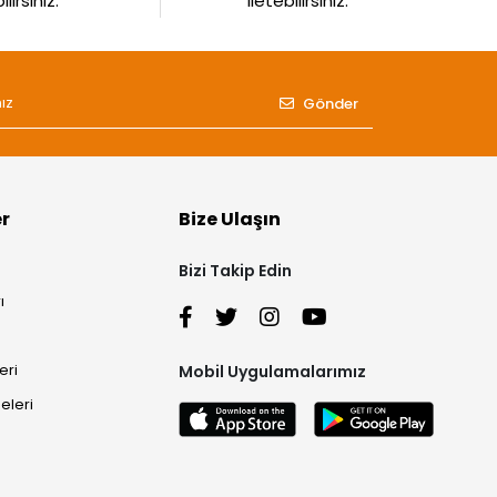
irsiniz.
iletebilirsiniz.
Gönder
er
Bize Ulaşın
Bizi Takip Edin
ı
eri
Mobil Uygulamalarımız
eleri