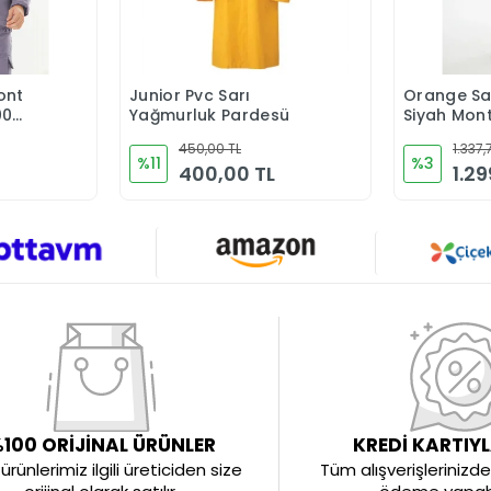
ont
Junior Pvc Sarı
Orange Saf
Ekle
Sepete Ekle
00
Yağmurluk Pardesü
Siyah Mon
ü
450,00 TL
1.337,
ri
%11
%3
400,00 TL
1.29
100 ORİJİNAL ÜRÜNLER
KREDİ KARTIY
rünlerimiz ilgili üreticiden size
Tüm alışverişlerinizde 