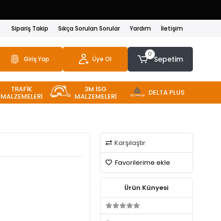
Sipariş Takip
Sıkça Sorulan Sorular
Yardım
İletişim
0
Sepetim
Giriş Yap
Üye Ol
TRAFİK
3M İSG
DELTA PLUS
MALZEMELERİ
MALZEMELERİ
Karşılaştır
Favorilerime ekle
Ürün Künyesi