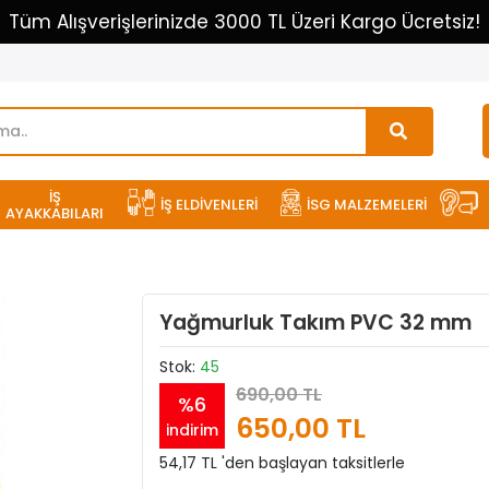
Tüm Alışverişlerinizde 3000 TL Üzeri Kargo Ücretsiz!
İŞ
İŞ ELDİVENLERİ
İSG MALZEMELERİ
AYAKKABILARI
Yağmurluk Takım PVC 32 mm
Stok:
45
690,00 TL
%6
650,00 TL
indirim
54,17 TL 'den başlayan taksitlerle