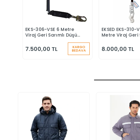
EKS-306-VSE 6 Metre
EKSED EKS-310-V
Sepete Ekle
Sepete
Viraj Geri Sarımlı Düşüş
Metre Viraj Geri 
Durdurucu Keskin
Düşüş Durduruc
Kenar
KARGO
7.500,00 TL
8.000,00 TL
BEDAVA