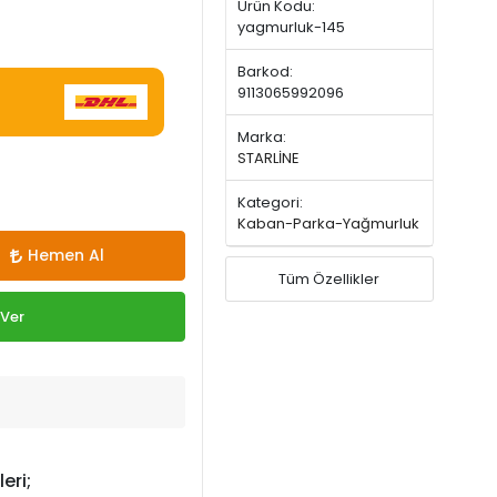
Ürün Kodu:
yagmurluk-145
Barkod:
9113065992096
Marka:
STARLİNE
Kategori:
Kaban-Parka-Yağmurluk
Hemen Al
Tüm Özellikler
 Ver
eri;