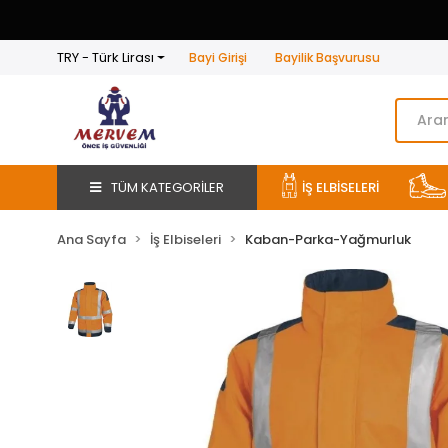
TRY - Türk Lirası
Bayi Girişi
Bayilik Başvurusu
TÜM KATEGORİLER
İŞ ELBİSELERİ
Ana Sayfa
İş Elbiseleri
Kaban-Parka-Yağmurluk