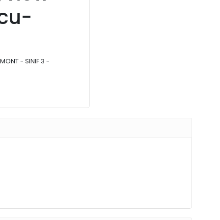
ncu-
ONT - SINIF 3 -