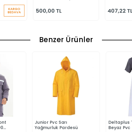
u
Klasik Ayakkabı
KARGO
500,00 TL
407,22 T
BEDAVA
Benzer Ürünler
ont
Junior Pvc Sarı
Deltaplus
Ekle
Sepete Ekle
00
Yağmurluk Pardesü
Beyaz Pvc