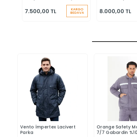
Durdurucu Keskin
Düşüş Durduruc
Kenar
KARGO
7.500,00 TL
8.000,00 TL
BEDAVA
Vento İmpertex Lacivert
Orange Safety M
Sepete Ekle
Sepete 
Parka
7/7 Gabardin %1