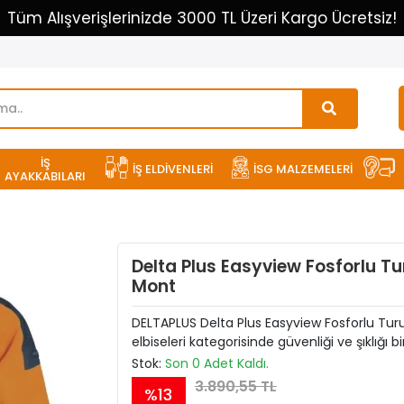
Tüm Alışverişlerinizde 3000 TL Üzeri Kargo Ücretsiz!
İŞ
İŞ ELDİVENLERİ
İSG MALZEMELERİ
AYAKKABILARI
Delta Plus Easyview Fosforlu T
Mont
DELTAPLUS Delta Plus Easyview Fosforlu Tur
elbiseleri kategorisinde güvenliği ve şıklığı b
Stok:
Son 0 Adet Kaldı.
3.890,55 TL
%13