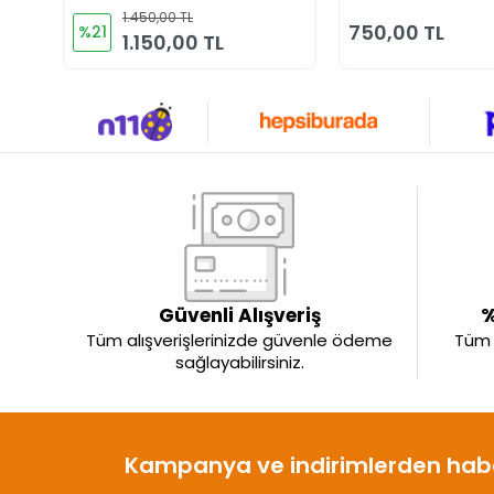
Pamuk Reflektörl
1.450,00 TL
Kapitoneli Kışlık G
750,00 TL
%21
1.150,00 TL
Güvenli Alışveriş
%
Tüm alışverişlerinizde güvenle ödeme
Tüm ü
sağlayabilirsiniz.
Kampanya ve indirimlerden habe