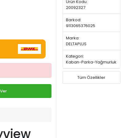
Ürün Kodu:
20092327
Barkod:
9113065376025
Marka:
DELTAPLUS
Kategori:
Kaban-Parka-Yağmurluk
Tüm Özellikler
 Ver
yview