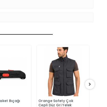
Maket Bıçağı
Orange Safety Çok
Orang
epete Ekle
Sepete Ekle
Cepli Düz Gri Yelek
Laciv