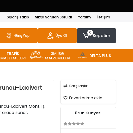
Sipariş Takip
Sıkça Sorulan Sorular
Yardım
İletişim
0
Sepetim
Giriş Yap
Üye Ol
TRAFİK
3M İSG
DELTA PLUS
MALZEMELERİ
MALZEMELERİ
Karşılaştır
uruncu-Lacivert
Favorilerime ekle
uncu-Lacivert Mont, iş
ir arada sunar.
Ürün Künyesi