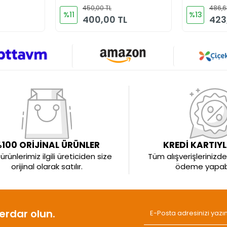
ü
Önlük
450,00 TL
486,6
ri
%11
%13
400,00 TL
423
100 ORİJİNAL ÜRÜNLER
KREDİ KARTIY
rünlerimiz ilgili üreticiden size
Tüm alışverişlerinizde 
orijinal olarak satılır.
ödeme yapabil
rdar olun.