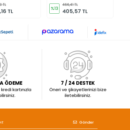
3 TL
466,41 TL
%13
%1
,16 TL
405,57 TL
LA ÖDEME
7 / 24 DESTEK
kredi kartınızla
Öneri ve şikayetlerinizi bize
irsiniz.
iletebilirsiniz.
Gönder