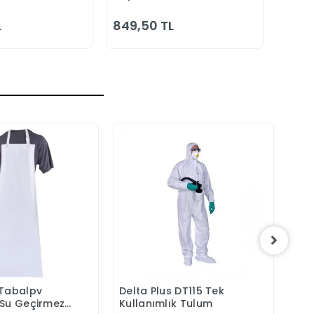
Bahç
L
849,50 TL
1.00
 Tabalpv
Delta Plus DT115 Tek
Del
Sepete Ekle
Sepete Ekle
 Su Geçirmez
Kullanımlık Tulum
Kor