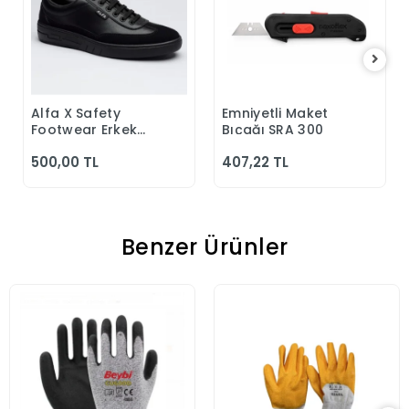
Alfa X Safety
Emniyetli Maket
Sepete Ekle
Sepete Ekle
Footwear Erkek
Bıçağı SRA 300
Günlük Siyah
500,00 TL
407,22 TL
Klasik Ayakkabı
Benzer Ürünler