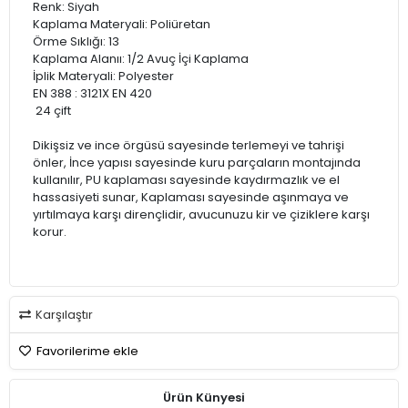
Renk: Siyah
Kaplama Materyali: Poliüretan
Örme Sıklığı: 13
Kaplama Alanıı: 1/2 Avuç İçi Kaplama
İplik Materyali: Polyester
EN 388 : 3121X EN 420
24 çift
Dikişsiz ve ince örgüsü sayesinde terlemeyi ve tahrişi
önler, İnce yapısı sayesinde kuru parçaların montajında
kullanılır, PU kaplaması sayesinde kaydırmazlık ve el
hassasiyeti sunar, Kaplaması sayesinde aşınmaya ve
yırtılmaya karşı dirençlidir, avucunuzu kir ve çiziklere karşı
korur.
Karşılaştır
Favorilerime ekle
Ürün Künyesi