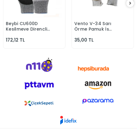
Beybi CU600D
Vento V-34 Sarı
Sepete Ekle
Sepete Ekle
Kesilmeye Dirençli
Örme Pamuk İş
Eldiven
Eldiveni
172,12 TL
35,00 TL