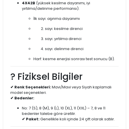
4X42B
(yüksek kesilme dayanımı, iyi
yırtılma/delinme performansı).
İlk sayı: aşınma dayanımı
sayı: kesilme direnci
sayı: yırtılma direnci
sayı: delinme direnci
Harf: kesme enerjisi sonrası test sonucu (B).
? Fiziksel Bilgiler
✔ Renk Seçenekleri:
Mavi/Mavi veya Siyah kaplamalı
model seçenekleri.
✔ Bedenler:
No: 7 (S), 8 (M), 9 (L), 10 (XL), 11 (XXL) – 7, 8 ve 11
bedenler talebe göre üretilir.
✔ Paket:
Genellikle koli içinde 24 çift olarak satılır.