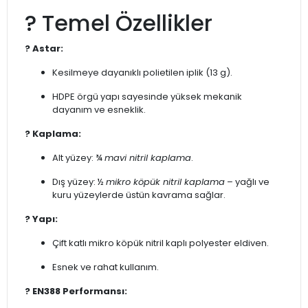
? Temel Özellikler
? Astar:
Kesilmeye dayanıklı polietilen iplik (13 g).
HDPE örgü yapı sayesinde yüksek mekanik
dayanım ve esneklik.
? Kaplama:
Alt yüzey: ¾
mavi nitril kaplama
.
Dış yüzey: ½
mikro köpük nitril kaplama
– yağlı ve
kuru yüzeylerde üstün kavrama sağlar.
? Yapı:
Çift katlı mikro köpük nitril kaplı polyester eldiven.
Esnek ve rahat kullanım.
? EN388 Performansı: