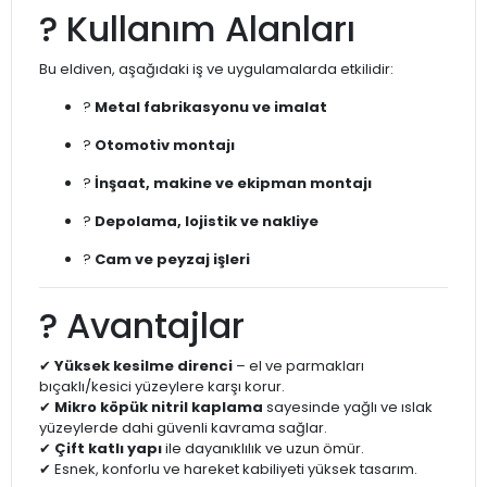
?️ Kullanım Alanları
Bu eldiven, aşağıdaki iş ve uygulamalarda etkilidir:
?
Metal fabrikasyonu ve imalat
?
Otomotiv montajı
?
İnşaat, makine ve ekipman montajı
?
Depolama, lojistik ve nakliye
?
Cam ve peyzaj işleri
?️ Avantajlar
✔
Yüksek kesilme direnci
– el ve parmakları
bıçaklı/kesici yüzeylere karşı korur.
✔
Mikro köpük nitril kaplama
sayesinde yağlı ve ıslak
yüzeylerde dahi güvenli kavrama sağlar.
✔
Çift katlı yapı
ile dayanıklılık ve uzun ömür.
✔ Esnek, konforlu ve hareket kabiliyeti yüksek tasarım.