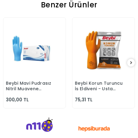
Benzer Ürünler
Beybi Mavi Pudrasız
Beybi Korun Turuncu
Sepete Ekle
Sepete Ekle
Nitril Muayene
İş Eldiveni - Usta
Eldiven
Eldiven
300,00 TL
75,31 TL