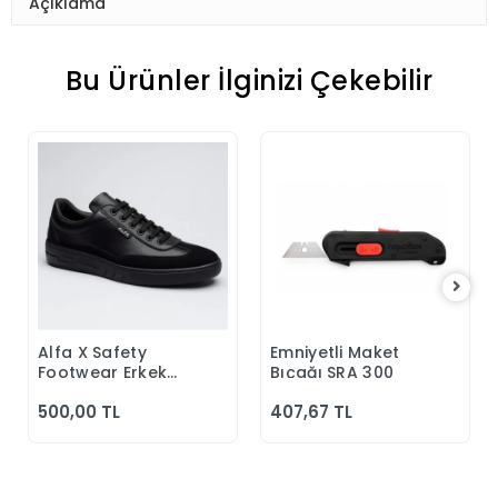
Açıklama
Bu Ürünler İlginizi Çekebilir
Alfa X Safety
Emniyetli Maket
Sepete Ekle
Sepete Ekle
Footwear Erkek
Bıçağı SRA 300
Günlük Siyah
500,00 TL
407,67 TL
Klasik Ayakkabı