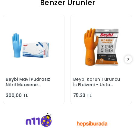
Benzer Ürünler
Beybi Mavi Pudrasız
Beybi Korun Turuncu
Sepete Ekle
Sepete Ekle
Nitril Muayene
İş Eldiveni - Usta
Eldiven
Eldiven
300,00 TL
75,33 TL