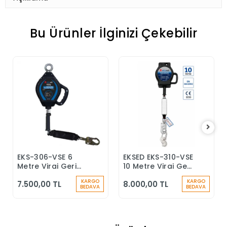
Bu Ürünler İlginizi Çekebilir
EKS-306-VSE 6
EKSED EKS-310-VSE
Sepete Ekle
Sepete Ekle
Metre Viraj Geri
10 Metre Viraj Geri
Sarımlı Düşüş
Sarımlı Düşüş
KARGO
KARGO
7.500,00 TL
8.000,00 TL
Durdurucu Keskin
Durdurucu
BEDAVA
BEDAVA
Kenar