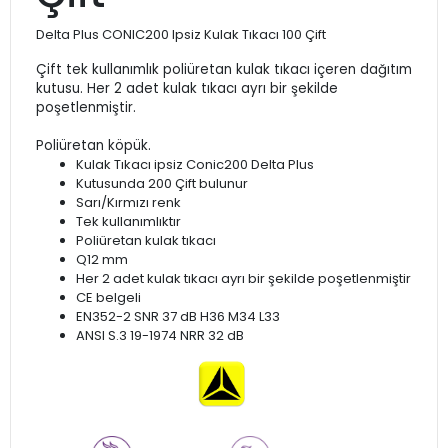
Delta Plus CONIC200 Ipsiz Kulak Tıkacı 100 Çift
Çift tek kullanımlık poliüretan kulak tıkacı içeren dağıtım
kutusu. Her 2 adet kulak tıkacı ayrı bir şekilde
poşetlenmiştir.
Poliüretan köpük.
Kulak Tıkacı ipsiz Conic200 Delta Plus
Kutusunda 200 Çift bulunur
Sarı/Kırmızı renk
Tek kullanımlıktır
Poliüretan kulak tıkacı
Q12 mm
Her 2 adet kulak tıkacı ayrı bir şekilde poşetlenmiştir
CE belgeli
EN352-2 SNR 37 dB H36 M34 L33
ANSI S.3 19-1974 NRR 32 dB