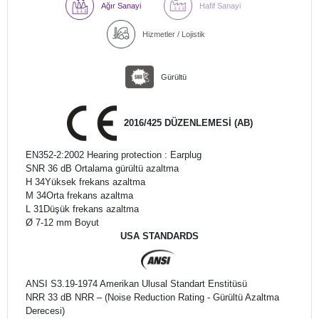
Ağır Sanayi
Hafif Sanayi
Hizmetler / Lojistik
Gürültü
2016/425 DÜZENLEMESİ (AB)
EN352-2:2002 Hearing protection : Earplug
SNR 36 dB Ortalama gürültü azaltma
H 34Yüksek frekans azaltma
M 34Orta frekans azaltma
L 31Düşük frekans azaltma
Ø 7-12 mm Boyut
USA STANDARDS
ANSI S3.19-1974 Amerikan Ulusal Standart Enstitüsü
NRR 33 dB NRR – (Noise Reduction Rating - Gürültü Azaltma
Derecesi)