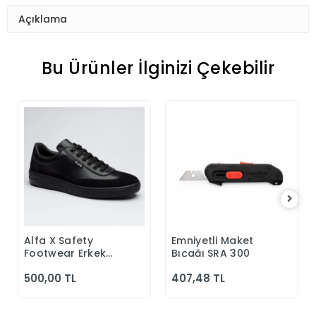
Açıklama
Bu Ürünler İlginizi Çekebilir
Alfa X Safety
Emniyetli Maket
Sepete Ekle
Sepete Ekle
Footwear Erkek
Bıçağı SRA 300
Günlük Siyah
500,00 TL
407,48 TL
Klasik Ayakkabı