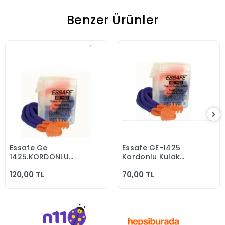
Benzer Ürünler
Essafe Ge
Essafe GE-1425
Sepete Ekle
Sepete Ekle
1425,KORDONLU
Kordonlu Kulak
Kulak Tıkacı,gürültü
Tıkacı 5 Adet
120,00 TL
70,00 TL
Önleyici Tıkaçı 10
çift