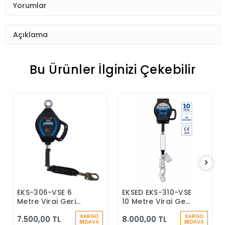
Yorumlar
Açıklama
Bu Ürünler İlginizi Çekebilir
EKS-306-VSE 6
EKSED EKS-310-VSE
Sepete Ekle
Sepete Ekle
Metre Viraj Geri
10 Metre Viraj Geri
Sarımlı Düşüş
Sarımlı Düşüş
KARGO
KARGO
7.500,00 TL
8.000,00 TL
Durdurucu Keskin
Durdurucu
BEDAVA
BEDAVA