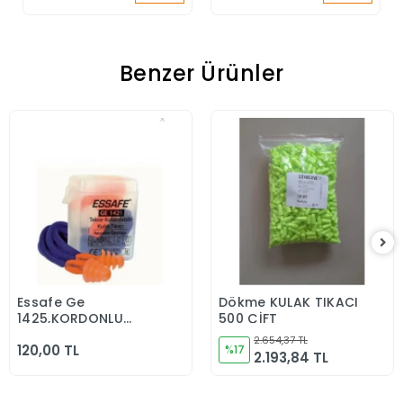
Kenar
Benzer Ürünler
Essafe Ge
Dökme KULAK TIKACI
Sepete Ekle
Sepete Ekle
1425,KORDONLU
500 ÇİFT
Kulak Tıkacı,gürültü
2.654,37 TL
120,00 TL
Önleyici Tıkaçı 10
%17
2.193,84 TL
çift