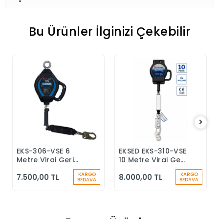
Bu Ürünler İlginizi Çekebilir
EKS-306-VSE 6
EKSED EKS-310-VSE
Sepete Ekle
Sepete Ekle
Metre Viraj Geri
10 Metre Viraj Geri
Sarımlı Düşüş
Sarımlı Düşüş
KARGO
KARGO
7.500,00 TL
8.000,00 TL
Durdurucu Keskin
Durdurucu
BEDAVA
BEDAVA
Kenar