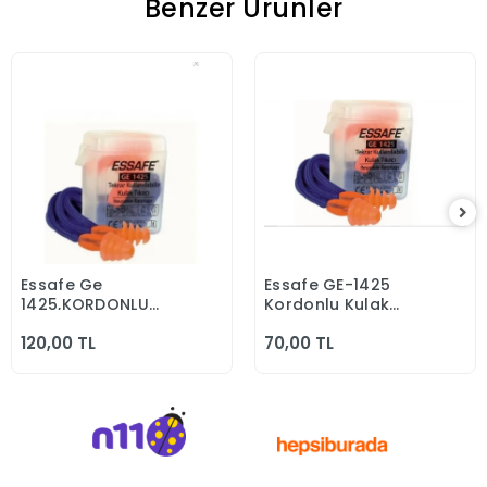
Benzer Ürünler
Essafe Ge
Essafe GE-1425
Sepete Ekle
Sepete Ekle
1425,KORDONLU
Kordonlu Kulak
Kulak Tıkacı,gürültü
Tıkacı 5 Adet
120,00 TL
70,00 TL
Önleyici Tıkaçı 10
çift