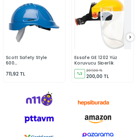
Scott Safety Style
Essafe GE 1202 Yüz
Sepete Ekle
Sepete Ekle
600
Koruyucu Siperlik
HC600V/HC615V/HC635V
207,00 TL
711,92 TL
-30 C CLASS 0 Mavi
%3
200,00 TL
Baret