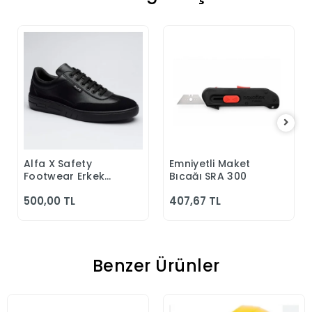
Alfa X Safety
Emniyetli Maket
Sepete Ekle
Sepete Ekle
Footwear Erkek
Bıçağı SRA 300
Günlük Siyah
500,00 TL
407,67 TL
Klasik Ayakkabı
Benzer Ürünler