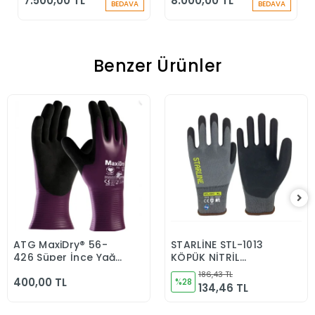
7.500,00 TL
8.000,00 TL
Durdurucu Keskin
Durdurucu
BEDAVA
BEDAVA
Kenar
Benzer Ürünler
ATG MaxiDry® 56-
STARLİNE STL-1013
Sepete Ekle
Sepete Ekle
426 Süper İnce Yağ
KÖPÜK NİTRİL
ve Sıvı Geçirmez
ELDİVEN
186,43 TL
400,00 TL
Kimyasal Dayanımlı
%28
134,46 TL
İş Eldiveni