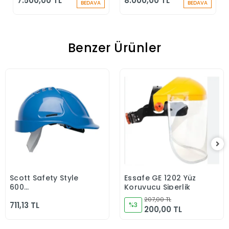
7.500,00 TL
8.000,00 TL
Durdurucu Keskin
Durdurucu
BEDAVA
BEDAVA
Kenar
Benzer Ürünler
Scott Safety Style
Essafe GE 1202 Yüz
Sepete Ekle
Sepete Ekle
600
Koruyucu Siperlik
HC600V/HC615V/HC635V
207,00 TL
711,13 TL
-30 C CLASS 0 Mavi
%3
200,00 TL
Baret