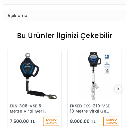
Açıklama
Bu Ürünler İlginizi Çekebilir
EKS-306-VSE 6
EKSED EKS-310-VSE
Sepete Ekle
Sepete Ekle
Metre Viraj Geri
10 Metre Viraj Geri
Sarımlı Düşüş
Sarımlı Düşüş
KARGO
KARGO
7.500,00 TL
8.000,00 TL
Durdurucu Keskin
Durdurucu
BEDAVA
BEDAVA
Kenar