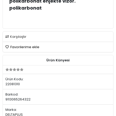
polikarbonat enjekte vizör.
polikarbonat
Karşılaştır
Favorilerime ekle
Ürün Künyesi
Ürün Kodu:
22081310
Barkod:
9113065264322
Marka:
DELTAPLUS