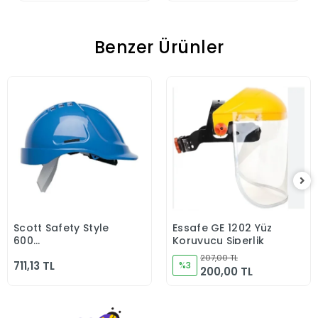
Benzer Ürünler
Scott Safety Style
Essafe GE 1202 Yüz
Sepete Ekle
Sepete Ekle
600
Koruyucu Siperlik
HC600V/HC615V/HC635V
207,00 TL
711,13 TL
-30 C CLASS 0 Mavi
%3
200,00 TL
Baret