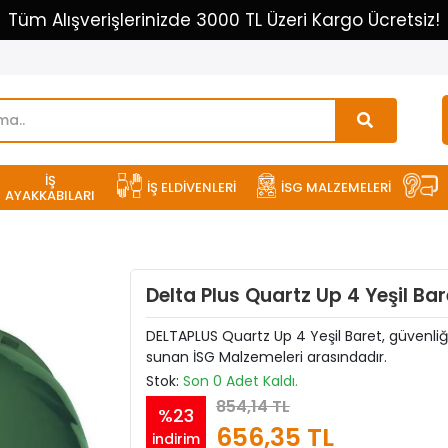
Tüm Alışverişlerinizde 3000 TL Üzeri Kargo Ücretsiz!
İŞ
İŞ ELDİVENLERİ
İSG MALZEMELERİ
AYAKKABILARI
Delta Plus Quartz Up 4 Yeşil Bar
DELTAPLUS Quartz Up 4 Yeşil Baret, güvenliğ
sunan İSG Malzemeleri arasındadır.
Stok:
Son 0 Adet Kaldı.
854,14 TL
%23
656,35 TL
indirim