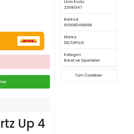
Ürün Kodu:
23081347
Barkod:
9113065418688
Marka:
DELTAPLUS
Kategori:
Baret ve Siperlikler
Tüm Özellikler
 Ver
rtz Up 4