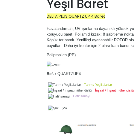
Yeşil Baret
DELTA PLUS QUARTZ UP 4 Baret
Havalandırmalı, UV ışınlarına dayanıklı yüksek yo
koruyucu baret.
Poliamid kızak: 8 sabitleme nokt
Köpük ter bandı.
Yenilikçi ayarlanabilir ROTOR si
boyutları.
Daha iyi konfor için 2 olası kafa bandı 
Polipropilen (PP).
Ref.
:
QUARTZUP4
Tarım / Yeşil alanlar
İnşaat / İnşaat mühendisliğ
Hafif sanayi
Şok