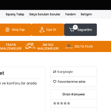
Sipariş Takip
Sıkça Sorulan Sorular
Yardım
İletişim
0
Sepetim
Giriş Yap
Üye Ol
TRAFİK
3M İSG
DELTA PLUS
MALZEMELERİ
MALZEMELERİ
Karşılaştır
et
Favorilerime ekle
i ve konforu bir arada
Ürün Künyesi