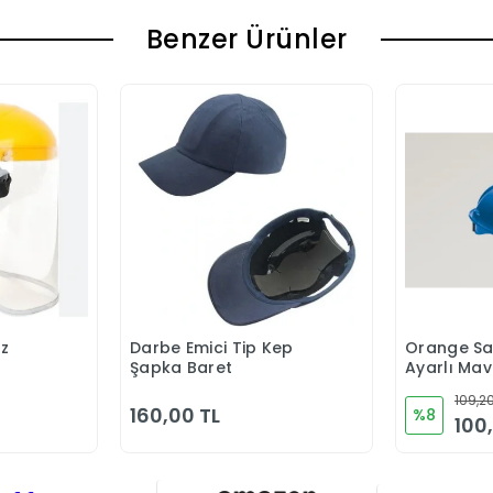
Benzer Ürünler
üz
Darbe Emici Tip Kep
Orange Sa
Ekle
Sepete Ekle
Şapka Baret
Ayarlı Mav
109,20
160,00 TL
%8
100