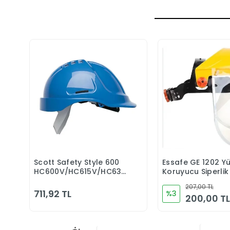
Scott Safety Style 600
Essafe GE 1202 Y
Sepete Ekle
Sepete 
HC600V/HC615V/HC635V
Koruyucu Siperlik
-30 C CLASS 0 Mavi
207,00 TL
Baret
711,92 TL
%3
200,00 TL