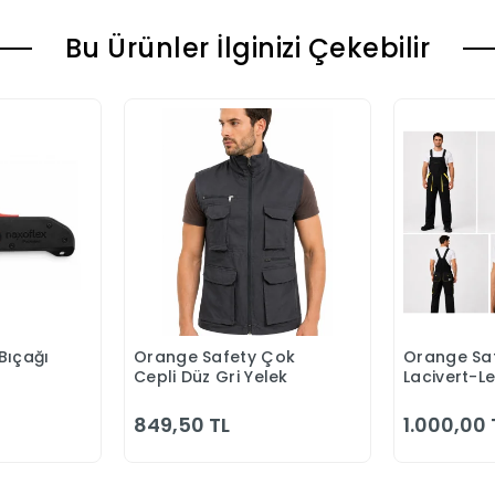
Bu Ürünler İlginizi Çekebilir
Bıçağı
Orange Safety Çok
Orange Saf
 Ekle
Sepete Ekle
S
Cepli Düz Gri Yelek
Lacivert-L
Bahçıvan 
849,50 TL
1.000,00 