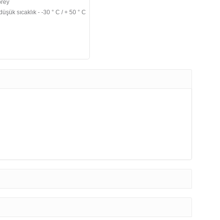
prey
üşük sıcaklık - -30 ° C / + 50 ° C