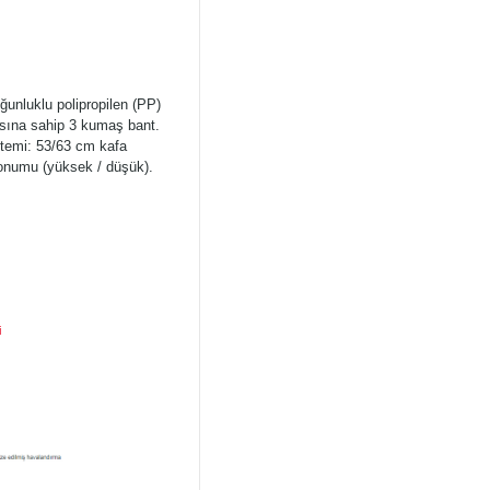
ğunluklu polipropilen (PP)
asına sahip 3 kumaş bant.
stemi: 53/63 cm kafa
konumu (yüksek / düşük).
i