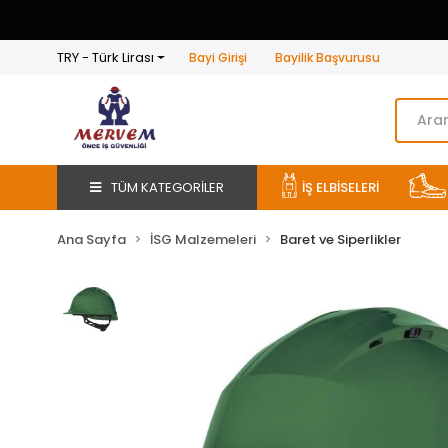
TRY - Türk Lirası
Bayi Girişi
Bayilik Başvurusu
TÜM KATEGORİLER
İŞ ELBİSELERİ
Ana Sayfa
İSG Malzemeleri
Baret ve Siperlikler