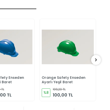
fety Enseden
Orange Safety Enseden
Ora
Sepete Ekle
Sepete Ekle
i Baret
Ayarlı Yeşil Baret
Aya
 TL
109,20 TL
%8
%8
,00 TL
100,00 TL