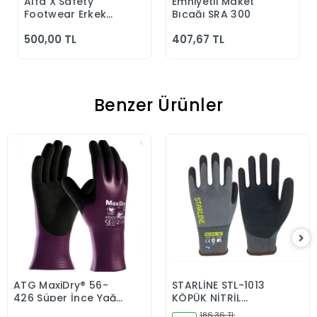
Alfa X Safety
Emniyetli Maket
Sepete Ekle
Sepete Ekle
Footwear Erkek
Bıçağı SRA 300
Günlük Siyah
500,00 TL
407,67 TL
Klasik Ayakkabı
Benzer Ürünler
ATG MaxiDry® 56-
STARLİNE STL-1013
Sepete Ekle
Sepete Ekle
426 Süper İnce Yağ
KÖPÜK NİTRİL
ve Sıvı Geçirmez
ELDİVEN
186,36 TL