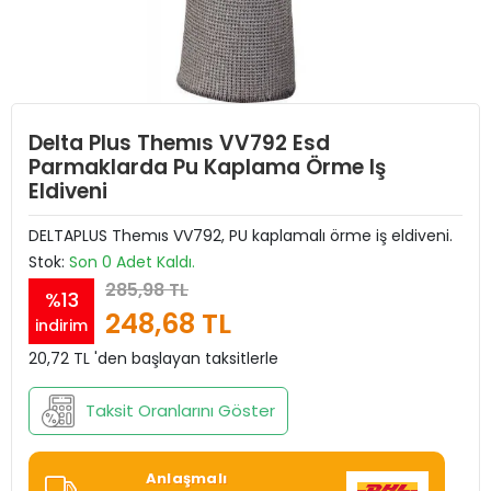
Delta Plus Themıs VV792 Esd
Parmaklarda Pu Kaplama Örme Iş
Eldiveni
DELTAPLUS Themıs VV792, PU kaplamalı örme iş eldiveni.
Stok:
Son 0 Adet Kaldı.
285,98 TL
%13
248,68 TL
indirim
20,72 TL 'den başlayan taksitlerle
Taksit Oranlarını Göster
Anlaşmalı