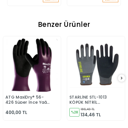
Kenar
Benzer Ürünler
ATG MaxiDry® 56-
STARLİNE STL-1013
Sepete Ekle
Sepete Ekle
426 Süper İnce Yağ
KÖPÜK NİTRİL
ve Sıvı Geçirmez
ELDİVEN
186,43 TL
400,00 TL
Kimyasal Dayanımlı
%28
134,46 TL
İş Eldiveni