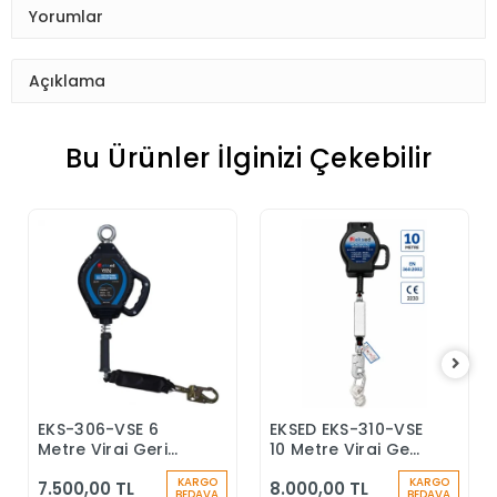
Yorumlar
Açıklama
Bu Ürünler İlginizi Çekebilir
EKS-306-VSE 6
EKSED EKS-310-VSE
Sepete Ekle
Sepete Ekle
Metre Viraj Geri
10 Metre Viraj Geri
Sarımlı Düşüş
Sarımlı Düşüş
KARGO
KARGO
7.500,00 TL
8.000,00 TL
Durdurucu Keskin
Durdurucu
BEDAVA
BEDAVA