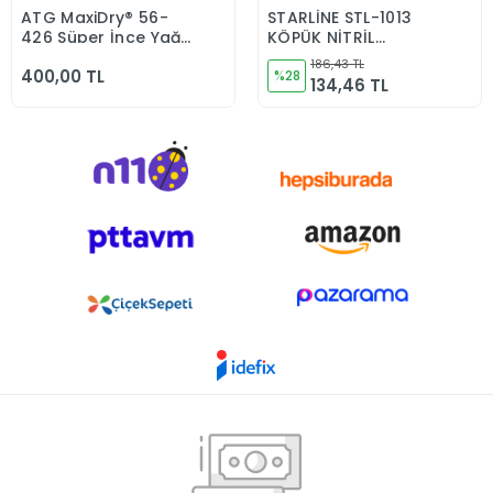
ATG MaxiDry® 56-
STARLİNE STL-1013
Sepete Ekle
Sepete Ekle
426 Süper İnce Yağ
KÖPÜK NİTRİL
ve Sıvı Geçirmez
ELDİVEN
186,43 TL
400,00 TL
Kimyasal Dayanımlı
%28
134,46 TL
İş Eldiveni