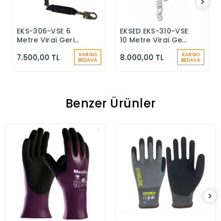
EKS-306-VSE 6
EKSED EKS-310-VSE
Sepete Ekle
Sepete Ekle
Metre Viraj Geri
10 Metre Viraj Geri
Sarımlı Düşüş
Sarımlı Düşüş
KARGO
KARGO
7.500,00 TL
8.000,00 TL
Durdurucu Keskin
Durdurucu
BEDAVA
BEDAVA
Kenar
Benzer Ürünler