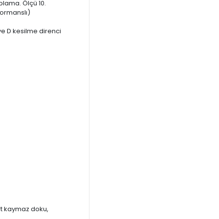
plama. Ölçü 10.
formanslı)
ye D kesilme direnci
ert kaymaz doku,