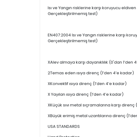
Isı ve Yangın risklerine karşı koruyucu eldiven
Gerçekleştirilmemiş test)
EN407:2004 Isı ve Yangın risklerine karşı koru
Gerçekleştirilmemiş test)
XAlev almaya karşı dayanıklılık (0'dan 1’den 
2Temas eden ısıya direnç (1’den 4’e kadar)
XKonvektif ısıya direnç (1’den 4’e kadar)
X Yayılan ısıya direnç (1’den 4’e kadar)
XKüçük sıvı metal sıçramalarına karşı direnç 
XBüyük erimiş metal uzantılarına direnç (1’de
USA STANDARDS