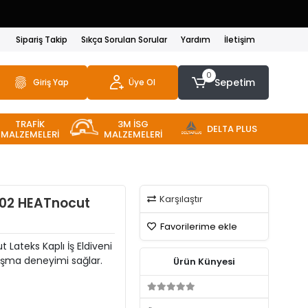
Sipariş Takip
Sıkça Sorulan Sorular
Yardım
İletişim
0
Sepetim
Giriş Yap
Üye Ol
TRAFİK
3M İSG
DELTA PLUS
MALZEMELERİ
MALZEMELERİ
Karşılaştır
D02 HEATnocut
Favorilerime ekle
ateks Kaplı İş Eldiveni
lışma deneyimi sağlar.
Ürün Künyesi