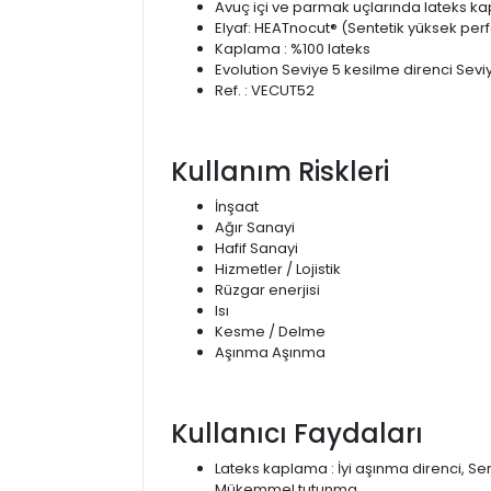
Avuç içi ve parmak uçlarında lateks ka
Elyaf: HEATnocut® (Sentetik yüksek per
Kaplama : %100 lateks
Evolution Seviye 5 kesilme direnci Sevi
Ref. : VECUT52
Kullanım Riskleri
İnşaat
Ağır Sanayi
Hafif Sanayi
Hizmetler / Lojistik
Rüzgar enerjisi
Isı
Kesme / Delme
Aşınma Aşınma
Kullanıcı Faydaları
Lateks kaplama : İyi aşınma direnci, S
Mükemmel tutunma