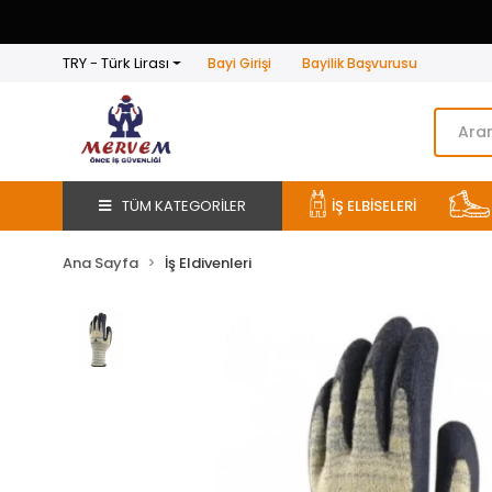
TRY - Türk Lirası
Bayi Girişi
Bayilik Başvurusu
TÜM KATEGORİLER
İŞ ELBİSELERİ
Ana Sayfa
İş Eldivenleri