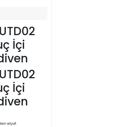
CUTD02
ç İçi
ldiven
CUTD02
ç İçi
ldiven
len elyaf.