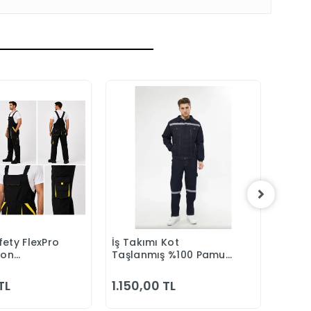
ety FlexPro
İş Takımı Kot
3M 75
epete Ekle
Sepete Ekle
eon
Taşlanmış %100 Pamuk
Maske
Tulumu
Kapitonesiz Reflektörlü
Yazlık
TL
1.150,00 TL
2.08