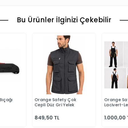
Bu Ürünler İlginizi Çekebilir
Bıçağı
Orange Safety Çok
Orange Saf
 Ekle
Sepete Ekle
S
Cepli Düz Gri Yelek
Lacivert-L
Bahçıvan 
849,50 TL
1.000,00 