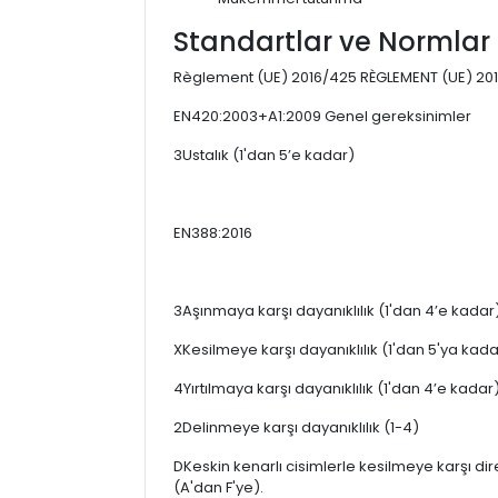
Standartlar ve Normlar
Règlement (UE) 2016/425 RÈGLEMENT (UE) 20
EN420:2003+A1:2009 Genel gereksinimler
3Ustalık (1'dan 5’e kadar)
EN388:2016
3Aşınmaya karşı dayanıklılık (1'dan 4’e kadar
XKesilmeye karşı dayanıklılık (1'dan 5'ya kada
4Yırtılmaya karşı dayanıklılık (1'dan 4’e kadar
2Delinmeye karşı dayanıklılık (1-4)
DKeskin kenarlı cisimlerle kesilmeye karşı di
(A'dan F'ye).