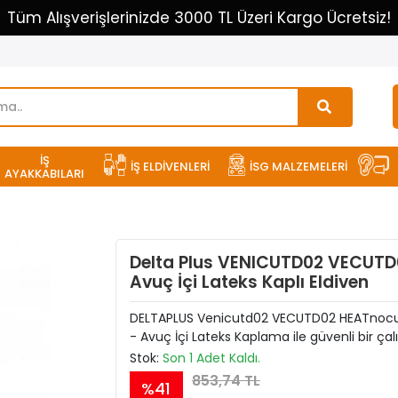
Tüm Alışverişlerinizde 3000 TL Üzeri Kargo Ücretsiz!
İŞ
İŞ ELDİVENLERİ
İSG MALZEMELERİ
AYAKKABILARI
Delta Plus VENICUTD02 VECUT
Avuç İçi Lateks Kaplı Eldiven
DELTAPLUS Venicutd02 VECUTD02 HEATnocut L
- Avuç İçi Lateks Kaplama ile güvenli bir ça
Stok:
Son 1 Adet Kaldı.
853,74 TL
%41