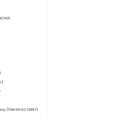
16/425
)
r)
)
renç (TDM EN ISO 13997)