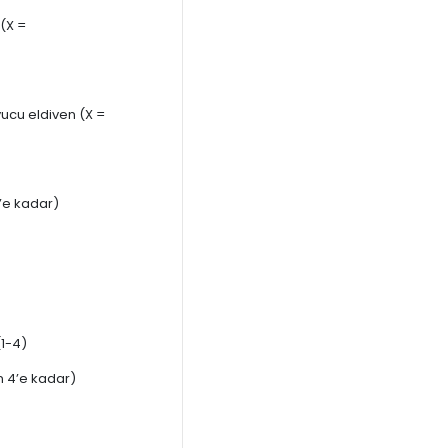
 (X =
yucu eldiven (X =
4’e kadar)
(1-4)
n 4’e kadar)