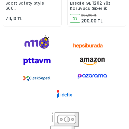
Scott Safety Style
Essafe GE 1202 Yüz
Sepete Ekle
Sepete Ekle
600
Koruyucu Siperlik
HC600V/HC615V/HC635V
207,00 TL
711,13 TL
-30 C CLASS 0 Mavi
%3
200,00 TL
Baret