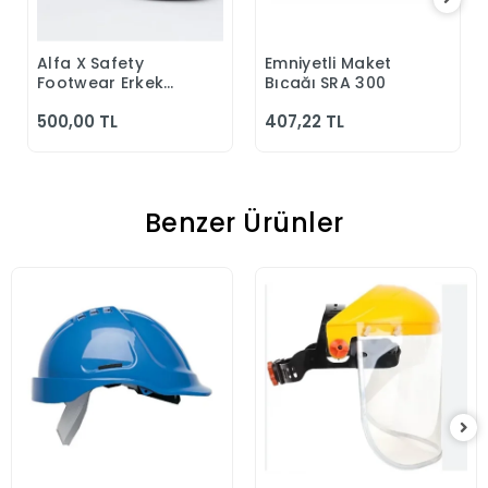
Alfa X Safety
Emniyetli Maket
Sepete Ekle
Sepete Ekle
Footwear Erkek
Bıçağı SRA 300
Günlük Siyah
500,00 TL
407,22 TL
Klasik Ayakkabı
Benzer Ürünler