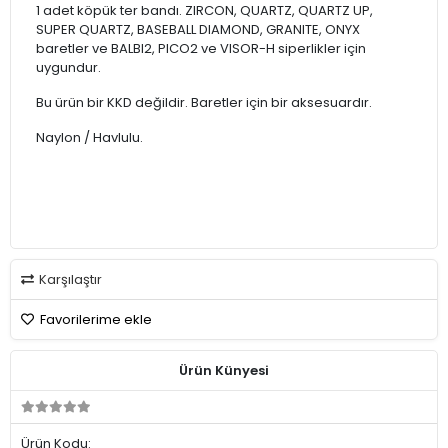
1 adet köpük ter bandı. ZIRCON, QUARTZ, QUARTZ UP,
SUPER QUARTZ, BASEBALL DIAMOND, GRANITE, ONYX
baretler ve BALBI2, PICO2 ve VISOR-H siperlikler için
uygundur.
Bu ürün bir KKD değildir. Baretler için bir aksesuardır.
Naylon / Havlulu.
Karşılaştır
Favorilerime ekle
Ürün Künyesi
Ürün Kodu: