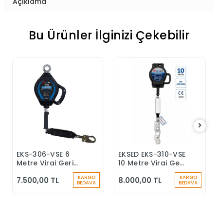
Açıklama
Bu Ürünler İlginizi Çekebilir
EKS-306-VSE 6
EKSED EKS-310-VSE
Sepete Ekle
Sepete Ekle
Metre Viraj Geri
10 Metre Viraj Geri
Sarımlı Düşüş
Sarımlı Düşüş
KARGO
KARGO
7.500,00 TL
8.000,00 TL
Durdurucu Keskin
Durdurucu
BEDAVA
BEDAVA
Kenar