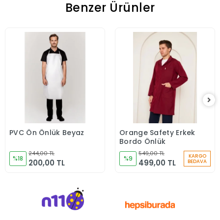
Benzer Ürünler
PVC Ön Önlük Beyaz
Orange Safety Erkek
Sepete Ekle
Sepete Ekle
Bordo Önlük
244,00 TL
549,00 TL
KARGO
%18
%9
200,00 TL
499,00 TL
BEDAVA