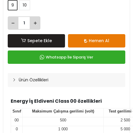
9
10
Sepete Ekle
Hemen Al
Whatsapp İle Sipariş Ver
Ürün Özellikleri
Energy
İş Eldiveni Class 00 özellikleri
Sınıf
Maksimum Çalışma gerilimi (volt)
Test gerilimi 
00
500
2 500
0
1 000
5 000