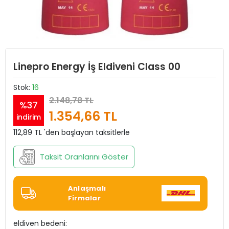
Linepro Energy İş Eldiveni Class 00
Stok:
16
2.148,78 TL
%37
1.354,66 TL
indirim
112,89 TL 'den başlayan taksitlerle
Taksit Oranlarını Göster
Anlaşmalı
Firmalar
eldiven bedeni: