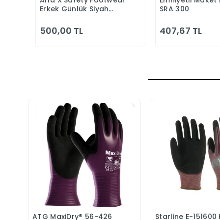
Alfa X Safety Footwear
Emniyetli Maket 
Sepete Ekle
Sepete
Erkek Günlük Siyah
SRA 300
Klasik Ayakkabı
500,00 TL
407,67 TL
ATG MaxiDry® 56-426
Starline E-151600
Sepete Ekle
Sepete 