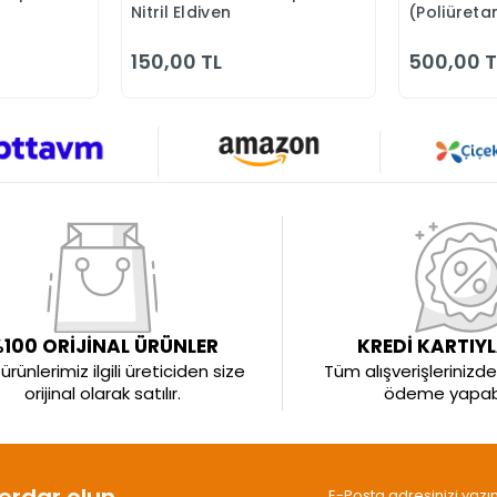
Nitril Eldiven
(Poliüreta
Hassas Mo
10 ÇİFT
150,00 TL
500,00 T
100 ORİJİNAL ÜRÜNLER
KREDİ KARTIY
rünlerimiz ilgili üreticiden size
Tüm alışverişlerinizde 
orijinal olarak satılır.
ödeme yapabil
rdar olun.