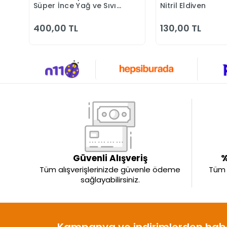
Süper İnce Yağ ve Sıvı
Nitril Eldiven
Geçirmez Kimyasal
Dayanımlı İş Eldiveni
400,00 TL
130,00 TL
Güvenli Alışveriş
%
Tüm alışverişlerinizde güvenle ödeme
Tüm ü
sağlayabilirsiniz.
Kampanya ve indirimlerden habe