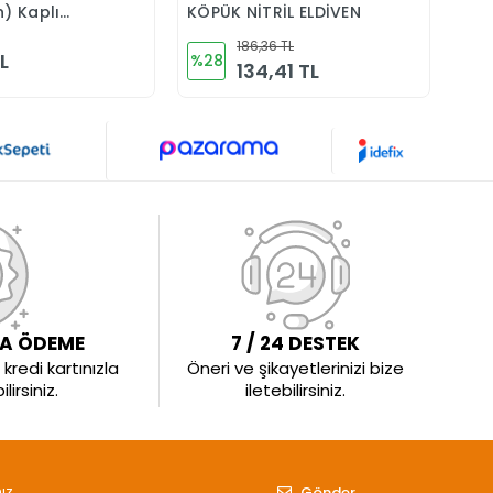
n) Kaplı
KÖPÜK NİTRİL ELDİVEN
01 0
ntaj Eldiven
186,36 TL
L
%28
%1
134,41 TL
LA ÖDEME
7 / 24 DESTEK
kredi kartınızla
Öneri ve şikayetlerinizi bize
irsiniz.
iletebilirsiniz.
Gönder