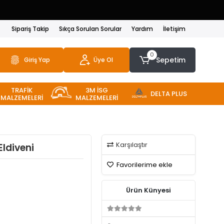
Sipariş Takip
Sıkça Sorulan Sorular
Yardım
İletişim
0
Sepetim
Giriş Yap
Üye Ol
TRAFİK
3M İSG
DELTA PLUS
MALZEMELERİ
MALZEMELERİ
Karşılaştır
ldiveni
Favorilerime ekle
Ürün Künyesi