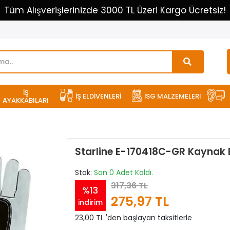
Tüm Alışverişlerinizde 3000 TL Üzeri Kargo Ücretsiz!
İŞ
İŞ ELDİVENLERİ
İSG MALZEMELERİ
AYAKKABILARI
Starline E-170418C-GR Kaynak E
Stok:
Son 0 Adet Kaldı.
317,36 TL
%13
275,97 TL
indirim
23,00 TL 'den başlayan taksitlerle