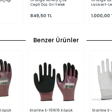
Bıçağı
Orange Safety Çok
Orange Saf
 Ekle
Sepete Ekle
S
Cepli Düz Gri Yelek
Lacivert-L
Bahçıvan 
849,50 TL
1.000,00 
Benzer Ürünler
 Köpük
Starline E-151615 Köpük
Starline E
Ekle
Sepete Ekle