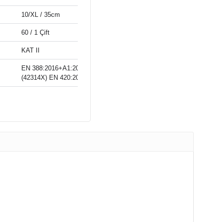
10/XL / 35cm
60 / 1 Çift
KAT II
EN 388:2016+A1:2018 (3122X) EN 407:2004
(42314X) EN 420:2003+A1:2009