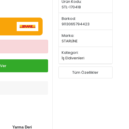
Ürün Kodu:
STL-170418
Barkod:
9113065794423
Marka:
STARLİNE
Kategori:
İş Eldivenleri
 Ver
Tüm Özellikler
Yarma Deri