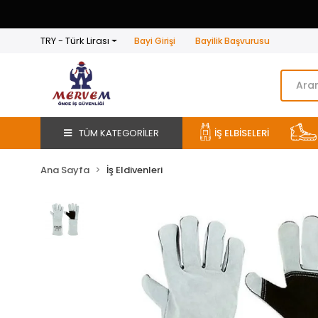
TRY - Türk Lirası
Bayi Girişi
Bayilik Başvurusu
TÜM KATEGORİLER
İŞ ELBİSELERİ
Ana Sayfa
İş Eldivenleri