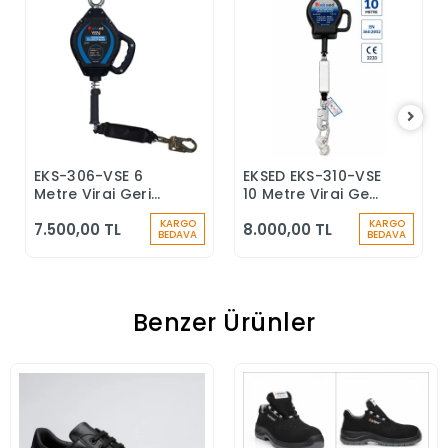
EKS-306-VSE 6
EKSED EKS-310-VSE
Sepete Ekle
Sepete Ekle
Metre Viraj Geri
10 Metre Viraj Geri
Sarımlı Düşüş
Sarımlı Düşüş
KARGO
KARGO
7.500,00 TL
8.000,00 TL
Durdurucu Keskin
Durdurucu
BEDAVA
BEDAVA
Kenar
Benzer Ürünler