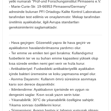
yetki numaralı “Prüf-und Forschungsinstitut Pirmasens e.V.
- Marie-Curie-Str. 19-66953 Pirmasens/Germany”
adresinde bulunan PFI Ortadogu Kalite Kontrol Laboratuarı
tarafından test edilmis ve onaylanmıstır. Mekap tarafından
üretilmis ayakkabılar, ilgili Avrupa standartları
gereksinimlerini saglamaktadır.
- Hava geçirgen: Gözenekli yapısı ile hava geçirir ve
ayakkabının havalandırılmasına yardımcı olur.
- Ter emme ve emilen teri geri bırakma: Kullandıgımız
fusbetlerin ter ve su buharı emme kapasitesi yüksek olup
kısa sürede emilen nemi geri verir ve hızla kurur.
- Antibakteriyel: Fusbeddeki antibakteriyellik ayakkabın
içinde bakteri üremesine ve koku yapmasına engel olur.
- Asınma Dayanımı: Kullanım ömrü süresince asınmaya
karsı son derece dayanıklıdır.
- Iklimlendirme: Ayakkabının içerisinde en uygun ısı
dengesini saglar. Kısın sıcak yazın serin tutar.
- Yıkanabilirlik: 30°C de yıkanabilirlik özelligine sahiptir.
Yıkama sonrası özelliklerini korur.
- Süspansiyon: Ayagın bastıgı iç tabanın yumusak olması,