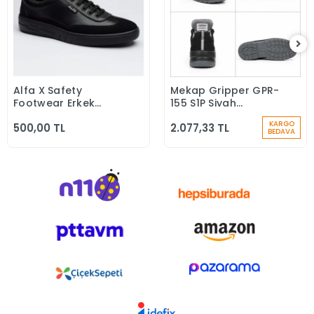
Alfa X Safety
Mekap Gripper GPR-
Sepete Ekle
Sepete Ekle
Footwear Erkek
155 S1P Siyah
Günlük Siyah Klasik
Microfiber Kompozit
KARGO
500,00 TL
2.077,33 TL
Ayakkabı
Iş Güvenlik
BEDAVA
Ayakkabısı