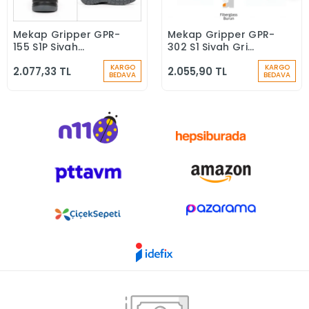
Mekap Gripper GPR-
Mekap Gripper GPR-
Sepete Ekle
Sepete Ekle
155 S1P Siyah
302 S1 Siyah Gri
Microfiber Kompozit
Fiberglass Burun İş
KARGO
KARGO
2.077,33 TL
2.055,90 TL
Iş Güvenlik
Ayakkabısı
BEDAVA
BEDAVA
Ayakkabısı