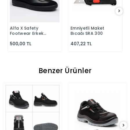
Alfa X Safety
Emniyetli Maket
Sepete Ekle
Sepete Ekle
Footwear Erkek
Bıçağı SRA 300
Günlük Siyah
500,00 TL
407,22 TL
Klasik Ayakkabı
Benzer Ürünler