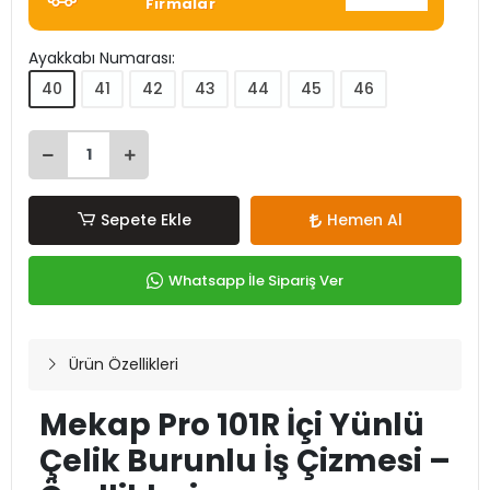
Firmalar
Ayakkabı Numarası:
40
41
42
43
44
45
46
Sepete Ekle
Hemen Al
Whatsapp İle Sipariş Ver
Ürün Özellikleri
Mekap Pro 101R İçi Yünlü
Çelik Burunlu İş Çizmesi –