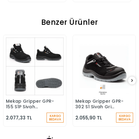
Benzer Ürünler
Mekap Gripper GPR-
Mekap Gripper GPR-
Sepete Ekle
Sepete Ekle
155 S1P Siyah
302 S1 Siyah Gri
Microfiber Kompozit
Fiberglass Burun İş
KARGO
KARGO
2.077,33 TL
2.055,90 TL
Iş Güvenlik
Ayakkabısı
BEDAVA
BEDAVA
Ayakkabısı