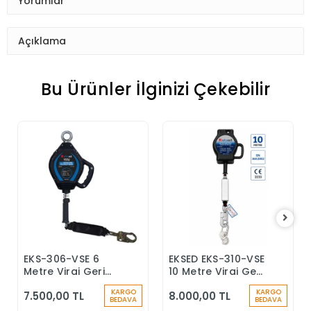
Yorumlar
Açıklama
Bu Ürünler İlginizi Çekebilir
EKS-306-VSE 6
EKSED EKS-310-VSE
Sepete Ekle
Sepete Ekle
Metre Viraj Geri
10 Metre Viraj Geri
Sarımlı Düşüş
Sarımlı Düşüş
KARGO
KARGO
7.500,00 TL
8.000,00 TL
Durdurucu Keskin
Durdurucu
BEDAVA
BEDAVA
Kenar