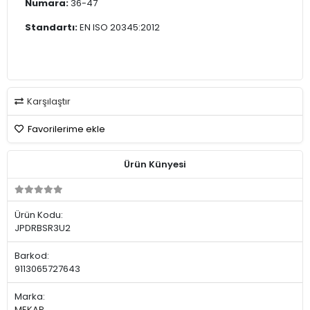
Numara:
36-47
Standartı:
EN ISO 20345:2012
Karşılaştır
Favorilerime ekle
Ürün Künyesi
Ürün Kodu:
JPDRBSR3U2
Barkod:
9113065727643
Marka:
MEKAP