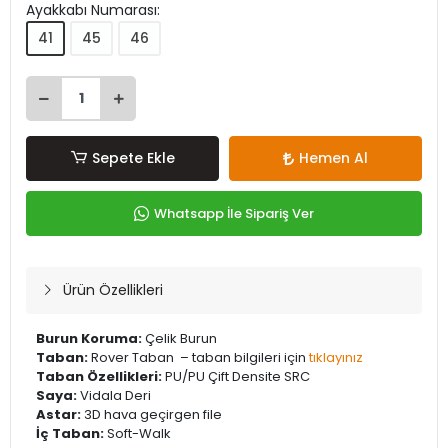
Ayakkabı Numarası:
41
45
46
Sepete Ekle
Hemen Al
Whatsapp İle Sipariş Ver
Ürün Özellikleri
Burun Koruma:
Çelik Burun
Taban:
Rover Taban – taban bilgileri için
tıklayınız
Taban Özellikleri:
PU/PU Çift Densite SRC
Saya:
Vidala Deri
Astar:
3D hava geçirgen file
İç Taban:
Soft-Walk