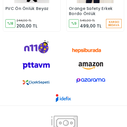
PVC Ön Önlük Beyaz
Orange Safety Erkek
Sepete Ekle
Sepete Ekle
Bordo Önlük
244,00 TL
549,00 TL
KARGO
%18
%9
200,00 TL
499,00 TL
BEDAVA