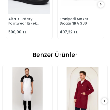
Alfa X Safety
Emniyetli Maket
Sepete Ekle
Sepete Ekle
Footwear Erkek
Bıçağı SRA 300
Günlük Siyah
500,00 TL
407,22 TL
Klasik Ayakkabı
Benzer Ürünler