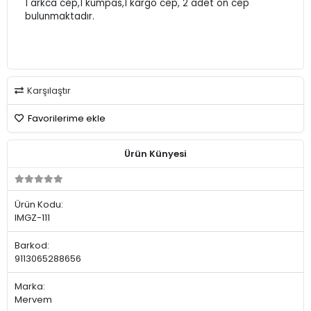
1 arkca cep,1 kumpas,1 kargo cep, 2 adet ön cep
bulunmaktadır.
Karşılaştır
Favorilerime ekle
Ürün Künyesi
Ürün Kodu:
IMGZ-111
Barkod:
9113065288656
Marka:
Mervem