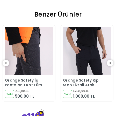
Benzer Ürünler
Orange Safety İş
Orange Safety Rip
Sepete Ekle
Sepete Ekle
Pantolonu Kot Füme
Stop Likrali Atak
Kargo Cepli
Pantolon Lacivert
750,00 TL
1.250,00 TL
%33
%20
500,00 TL
1.000,00 TL