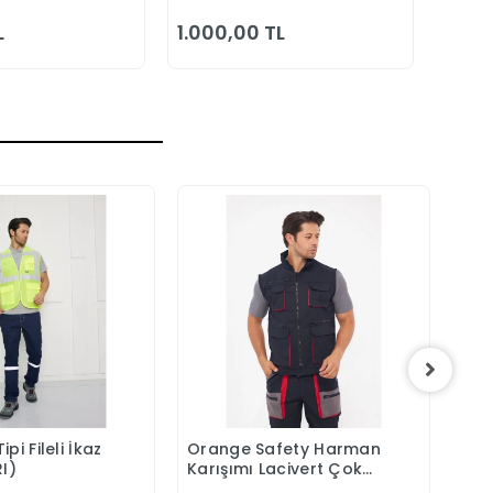
Bahçıvan Tulumu
Kapit
Yazlık
L
1.000,00 TL
1.150
pi Fileli İkaz
Orange Safety Harman
Ora
Sepete Ekle
Sepete Ekle
RI)
Karışımı Lacivert Çok
Kar
Cepli Yelek
Yel