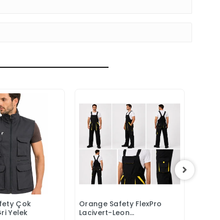
fety Çok
Orange Safety FlexPro
İş Ta
epete Ekle
Sepete Ekle
ri Yelek
Lacivert-Leon
Taşla