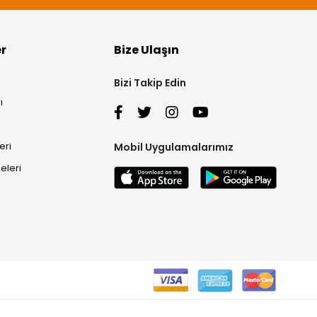
er
Bize Ulaşın
Bizi Takip Edin
ı
eri
Mobil Uygulamalarımız
eleri