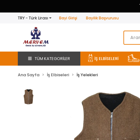
TRY - Türk Lirası
Bayi Girişi
Bayilik Başvurusu
TÜM KATEGORİLER
İŞ ELBİSELERİ
Ana Sayfa
İş Elbiseleri
İş Yelekleri