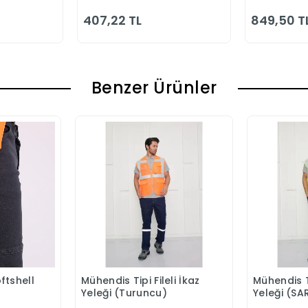
407,22 TL
849,50 T
Benzer Ürünler
ftshell
Mühendis Tipi Fileli İkaz
Mühendis Ti
Ekle
Sepete Ekle
Yeleği (Turuncu)
Yeleği (SA