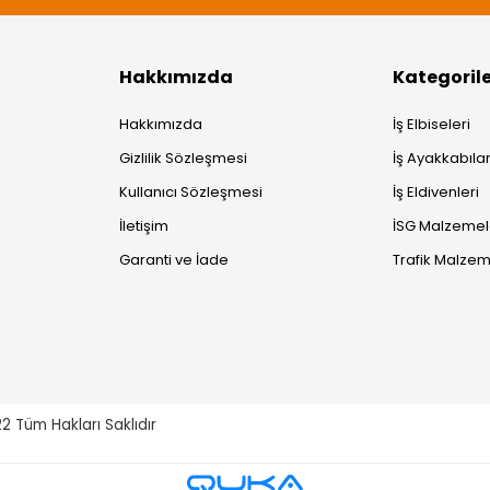
Hakkımızda
Kategoril
Hakkımızda
İş Elbiseleri
Gizlilik Sözleşmesi
İş Ayakkabılar
Kullanıcı Sözleşmesi
İş Eldivenleri
İletişim
İSG Malzemel
Garanti ve İade
Trafik Malzem
22
Tüm Hakları Saklıdır