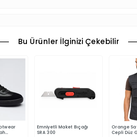
Bu Ürünler İlginizi Çekebilir
ootwear
Emniyetli Maket Bıçağı
Orange Sa
 Ekle
Sepete Ekle
S
yah
SRA 300
Cepli Düz G