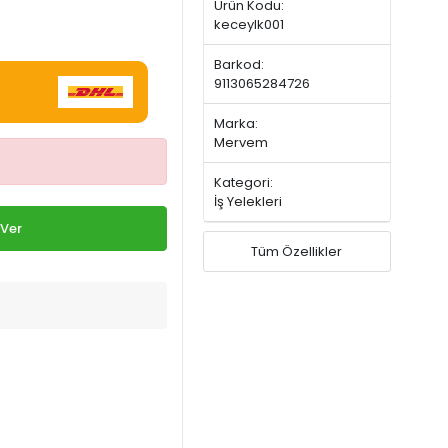
Ürün Kodu:
keceylk001
Barkod:
9113065284726
Marka:
Mervem
Kategori:
İş Yelekleri
 Ver
Tüm Özellikler