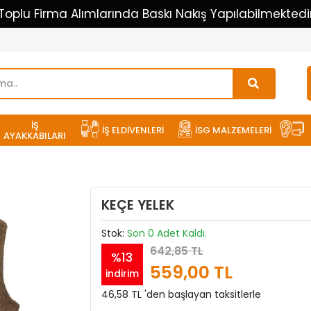
Toplu Firma Alımlarında Baskı Nakış Yapılabilmektedi
İŞ
İŞ ELDİVENLERİ
İSG MALZEMELERİ
AYAKKABILARI
KEÇE YELEK
Stok:
Son 0 Adet Kaldı.
642,85 TL
%13
559,00 TL
indirim
46,58 TL 'den başlayan taksitlerle