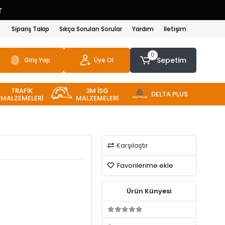
r
Sipariş Takip
Sıkça Sorulan Sorular
Yardım
İletişim
0
Sepetim
Giriş Yap
Üye Ol
TRAFİK
3M İSG
DELTA PLUS
MALZEMELERİ
MALZEMELERİ
Karşılaştır
Favorilerime ekle
Ürün Künyesi