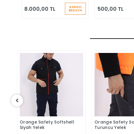
Düşüş Durdurucu
Klasik Ayakkabı
ARGO
KARGO
8.000,00 TL
500,00 TL
EDAVA
BEDAVA
Orange Safety Softshell
Orange Safety So
Sepete Ekle
Sepete 
Siyah Yelek
Turuncu Yelek