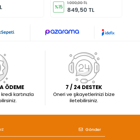
1.000,00 TL
L
%15
%1
849,50 TL
LA ÖDEME
7 / 24 DESTEK
kredi kartınızla
Öneri ve şikayetlerinizi bize
irsiniz.
iletebilirsiniz.
Gönder