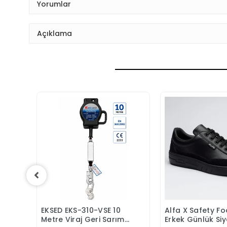
Yorumlar
Açıklama
EKSED EKS-310-VSE 10
Alfa X Safety F
Sepete Ekle
Sepete
üş
Metre Viraj Geri Sarımlı
Erkek Günlük Si